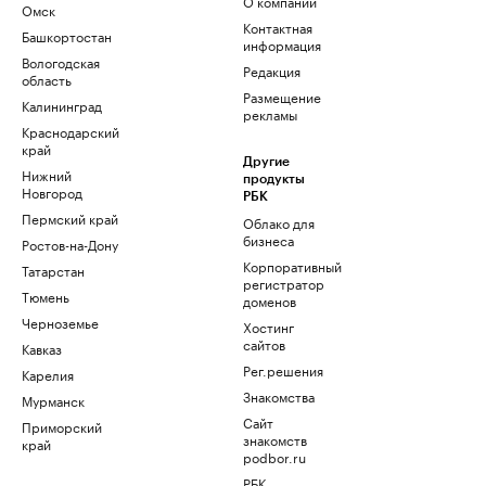
О компании
Омск
Контактная
Башкортостан
информация
Вологодская
Редакция
область
Размещение
Калининград
рекламы
Краснодарский
край
Другие
Нижний
продукты
Новгород
РБК
Пермский край
Облако для
бизнеса
Ростов-на-Дону
Корпоративный
Татарстан
регистратор
Тюмень
доменов
Черноземье
Хостинг
сайтов
Кавказ
Рег.решения
Карелия
Знакомства
Мурманск
Сайт
Приморский
знакомств
край
podbor.ru
РБК