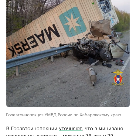
Госавтоинспекция УМВД России по Хабаровскому краю
В Госавтоинспекции
уточняют
, что в минивэне
находились супруги – мужчина 76 лет и 72-