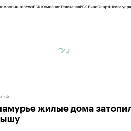
жимость
Autonews
РБК Компании
Телеканал
РБК Вино
Спорт
Школа упра
д
Стиль
Крипто
РБК Бизнес-среда
Дискуссионный клуб
Исследования
К
а контрагентов
Политика
Экономика
Бизнес
Технологии и медиа
Фина
 край
иамурье жилые дома затопи
рышу