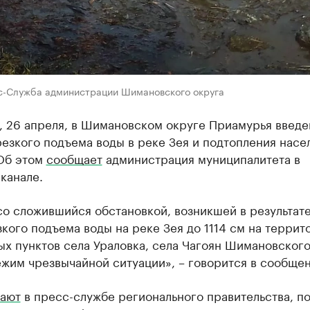
с-Служба администрации Шимановского округа
у, 26 апреля, в Шимановском округе Приамурья введ
резкого подъема воды в реке Зея и подтопления нас
 Об этом
сообщает
администрация муниципалитета в
канале.
со сложившийся обстановкой, возникшей в результате
зкого подъема воды на реке Зея до 1114 см на террит
х пунктов села Ураловка, села Чагоян Шимановского
жим чрезвычайной ситуации», – говорится в сообщен
ают
в пресс-службе регионального правительства, п