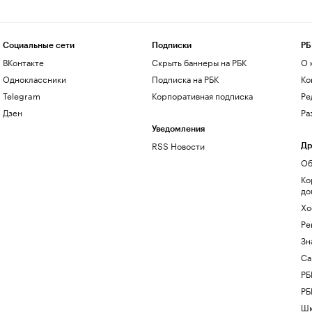
Социальные сети
Подписки
РБ
ВКонтакте
Скрыть баннеры на РБК
О 
Одноклассники
Подписка на РБК
Ко
Telegram
Корпоративная подписка
Ре
Дзен
Ра
Уведомления
RSS Новости
Др
Об
Ко
до
Хо
Ре
Зн
Са
РБ
РБ
Шк