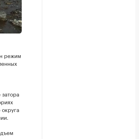
ен режим
еленных
 затора
ориях
 округа
ии.
одъем