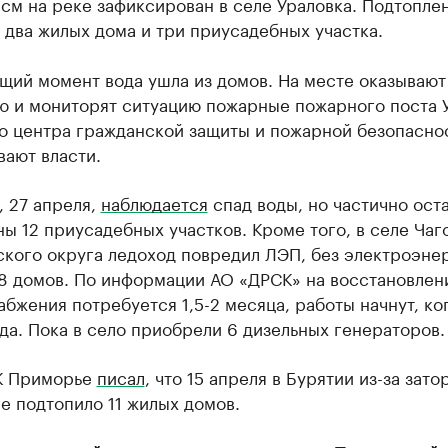
см на реке зафиксирован в селе Ураловка. Подтопл
 два жилых дома и три приусадебных участка.
ящий момент вода ушла из домов. На месте оказываю
ю и мониторят ситуацию пожарные пожарного поста 
о центра гражданской защиты и пожарной безопаснос
ают власти.
, 27 апреля,
наблюдается
спад воды, но частично ост
ы 12 приусадебных участков. Кроме того, в селе Чаг
кого округа ледоход повредил ЛЭП, без электроэне
 8 домов. По информации АО «ДРСК» на восстановлен
бжения потребуется 1,5-2 месяца, работы начнут, ко
да. Пока в село приобрели 6 дизельных генераторов.
К Приморье
писал
, что 15 апреля в Бурятии из-за зато
е подтопило 11 жилых домов.