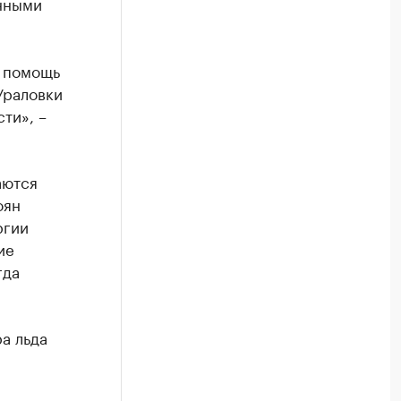
енными
т помощь
Ураловки
ти», –
аются
оян
ргии
ие
гда
ра льда