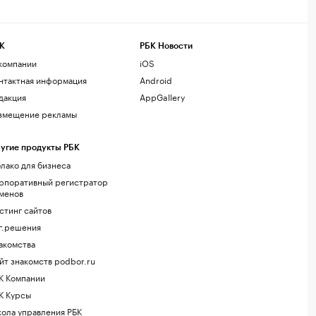
К
РБК Новости
компании
iOS
нтактная информация
Android
дакция
AppGallery
змещение рекламы
угие продукты РБК
лако для бизнеса
рпоративный регистратор
менов
стинг сайтов
г.решения
акомства
йт знакомств podbor.ru
К Компании
К Курсы
ола управления РБК