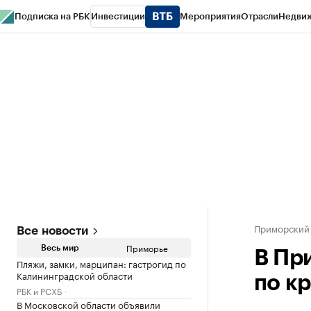
Подписка на РБК
Инвестиции
Мероприятия
Отрасли
Недви
РБК Курсы
РБК Life
Тренды
Визионеры
Национальные проекты
Горо
Газета
Спецпроекты СПб
Конференции СПб
Спецпроекты
Проверк
Приморский
Все новости
Приморье
Весь мир
В Пр
Пляжи, замки, марципан: гастрогид по
Калининградской области
по к
РБК и РСХБ
В Московской области объявили