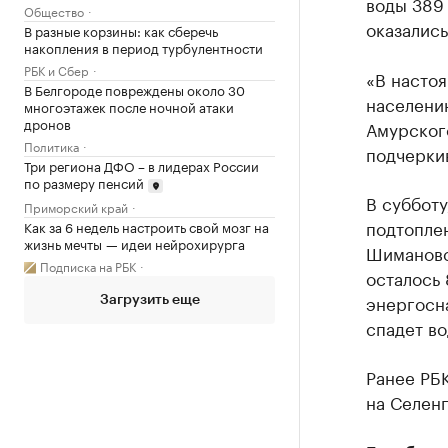
воды 389 
Общество
оказались
В разные корзины: как сберечь
накопления в период турбулентности
РБК и Сбер
«В насто
В Белгороде повреждены около 30
населени
многоэтажек после ночной атаки
дронов
Амурског
Политика
подчеркив
Три региона ДФО – в лидерах России
по размеру пенсий
В субботу
Приморский край
подтоплен
Как за 6 недель настроить свой мозг на
жизнь мечты — идеи нейрохирурга
Шимановс
Подписка на РБК
осталось
энергосна
Загрузить еще
спадет во
Ранее РБ
на Селенг