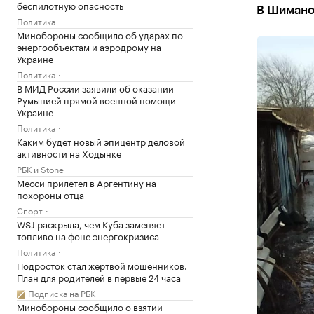
беспилотную опасность
В Шимано
Политика
Минобороны сообщило об ударах по
энергообъектам и аэродрому на
Украине
Политика
В МИД России заявили об оказании
Румынией прямой военной помощи
Украине
Политика
Каким будет новый эпицентр деловой
активности на Ходынке
РБК и Stone
Месси прилетел в Аргентину на
похороны отца
Спорт
WSJ раскрыла, чем Куба заменяет
топливо на фоне энергокризиса
Политика
Подросток стал жертвой мошенников.
План для родителей в первые 24 часа
Подписка на РБК
Минобороны сообщило о взятии