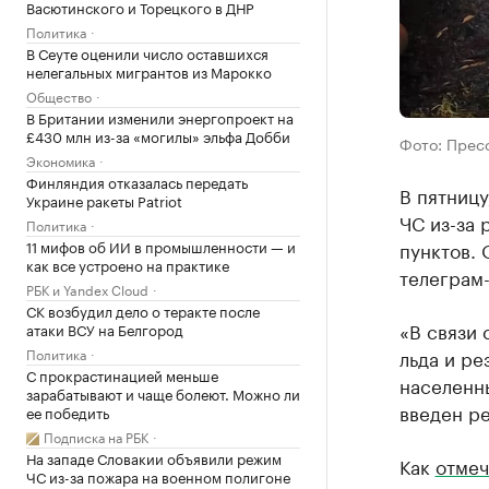
Васютинского и Торецкого в ДНР
Политика
В Сеуте оценили число оставшихся
нелегальных мигрантов из Марокко
Общество
В Британии изменили энергопроект на
£430 млн из-за «могилы» эльфа Добби
Фото: Прес
Экономика
Финляндия отказалась передать
В пятниц
Украине ракеты Patriot
ЧС из-за 
Политика
11 мифов об ИИ в промышленности — и
пунктов.
как все устроено на практике
телеграм-
РБК и Yandex Cloud
СК возбудил дело о теракте после
«В связи 
атаки ВСУ на Белгород
Политика
льда и ре
С прокрастинацией меньше
населенны
зарабатывают и чаще болеют. Можно ли
введен ре
ее победить
Подписка на РБК
На западе Словакии объявили режим
Как
отмеч
ЧС из-за пожара на военном полигоне