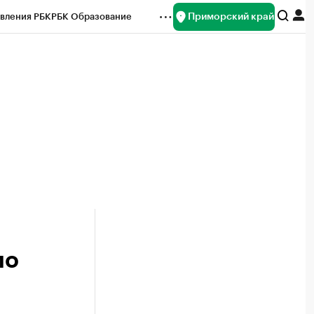
Приморский край
вления РБК
РБК Образование
редитные рейтинги
Франшизы
нсы
Рынок наличной валюты
ло