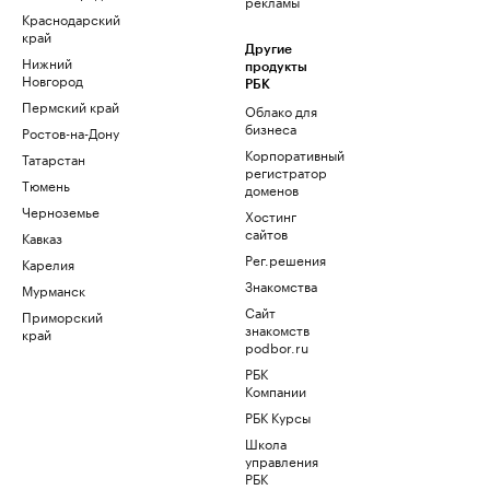
рекламы
Краснодарский
край
Другие
Нижний
продукты
Новгород
РБК
Пермский край
Облако для
бизнеса
Ростов-на-Дону
Корпоративный
Татарстан
регистратор
Тюмень
доменов
Черноземье
Хостинг
сайтов
Кавказ
Рег.решения
Карелия
Знакомства
Мурманск
Сайт
Приморский
знакомств
край
podbor.ru
РБК
Компании
РБК Курсы
Школа
управления
РБК