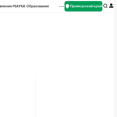
Приморский край
вления РБК
РБК Образование
редитные рейтинги
Франшизы
нсы
Рынок наличной валюты