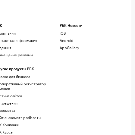
К
РБК Новости
компании
iOS
нтактная информация
Android
дакция
AppGallery
змещение рекламы
угие продукты РБК
лако для бизнеса
рпоративный регистратор
менов
стинг сайтов
г.решения
акомства
йт знакомств podbor.ru
К Компании
К Курсы