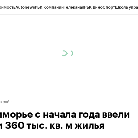
жимость
Autonews
РБК Компании
Телеканал
РБК Вино
Спорт
Школа упра
д
Стиль
Крипто
РБК Бизнес-среда
Дискуссионный клуб
Исследования
К
а контрагентов
Политика
Экономика
Бизнес
Технологии и медиа
Фина
 край
иморье с начала года ввели
 360 тыс. кв. м жилья