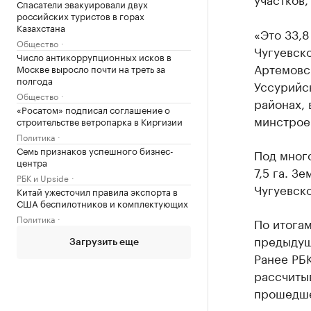
Спасатели эвакуировали двух
российских туристов в горах
Казахстана
«Это 33,8
Общество
Чугуевск
Число антикоррупционных исков в
Артемовс
Москве выросло почти на треть за
полгода
Уссурийс
Общество
районах, 
«Росатом» подписал соглашение о
минстрое
строительстве ветропарка в Киргизии
Политика
Семь признаков успешного бизнес-
Под мног
центра
7,5 га. З
РБК и Upside
Чугуевск
Китай ужесточил правила экспорта в
США беспилотников и комплектующих
Политика
По итогам
предыдуще
Загрузить еще
Ранее РБ
рассчитыв
прошедшег