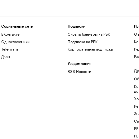
Социальные сети
Подписки
РБ
ВКонтакте
Скрыть баннеры на РБК
О 
Одноклассники
Подписка на РБК
Ко
Telegram
Корпоративная подписка
Ре
Дзен
Ра
Уведомления
RSS Новости
Др
Об
Ко
до
Хо
Ре
Зн
Са
РБ
РБ