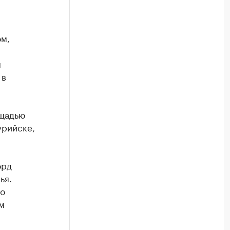
м,
м
 в
ощадью
урийске,
орд
ья.
ко
м