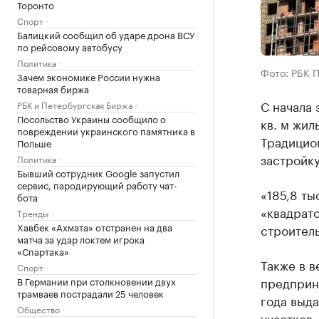
Торонто
Спорт
Балицкий сообщил об ударе дрона ВСУ
по рейсовому автобусу
Политика
Фото: РБК 
Зачем экономике России нужна
товарная биржа
С начала 
РБК и Петербургская Биржа
Посольство Украины сообщило о
кв. м жил
повреждении украинского памятника в
Традицио
Польше
застройку
Политика
Бывший сотрудник Google запустил
сервис, пародирующий работу чат-
«185,8 ты
бота
«квадрато
Тренды
Хавбек «Ахмата» отстранен на два
строитель
матча за удар локтем игрока
«Спартака»
Также в в
Спорт
предприн
В Германии при столкновении двух
трамваев пострадали 25 человек
года выда
Общество
участков,