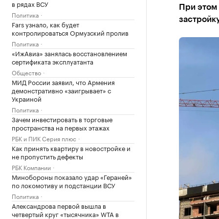
в рядах ВСУ
При этом
Политика
застройк
Fars узнало, как будет
контролироваться Ормузский пролив
Политика
«ИжАвиа» занялась восстановлением
сертификата эксплуатанта
Общество
МИД России заявил, что Армения
демонстративно «заигрывает» с
Украиной
Политика
Зачем инвестировать в торговые
пространства на первых этажах
РБК и ПИК Серия плюс
Как принять квартиру в новостройке и
не пропустить дефекты
РБК Компании
Минобороны показало удар «Гераней»
по локомотиву и подстанции ВСУ
Политика
Александрова первой вышла в
четвертый круг «тысячника» WTA в