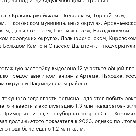
 га в Красноармейском, Пожарском, Тернейском,
ом, Шкотовском муниципальных округах, Арсеньевско
ком, Дальнегорском, Партизанском, Находкинском,
ком городских округах, Дальнереченском, Кировско
в Большом Камне и Спасске-Дальнем», – подчеркнули
.
оэтажную застройку выделено 12 участков общей пл
емлю предоставили компаниям в Артеме, Находке, Усс
ом округе и Надеждинском районе.
 текущего года власти региона надеются побить рек
го и ввести в эксплуатацию 1,3 млн «квадратов» жил
К Приморье
писал
, что губернатор края Олег Кожемя
ал достичь этого показателя в 2023, однако по итога
о года было сдано 1,2 млн кв. м.