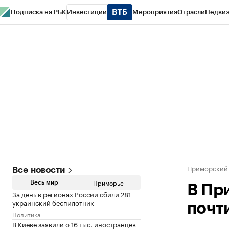
Подписка на РБК
Инвестиции
Мероприятия
Отрасли
Недви
РБК Курсы
РБК Life
Тренды
Визионеры
Национальные проекты
Горо
Газета
Спецпроекты СПб
Конференции СПб
Спецпроекты
Проверк
Приморский
Все новости
Приморье
Весь мир
В Пр
За день в регионах России сбили 281
украинский беспилотник
почти
Политика
В Киеве заявили о 16 тыс. иностранцев