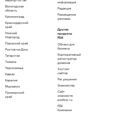
информация
Вологодская
Редакция
область
Размещение
Калининград
рекламы
Краснодарский
край
Другие
Нижний
продукты
Новгород
РБК
Пермский край
Облако для
бизнеса
Ростов-на-Дону
Корпоративный
Татарстан
регистратор
Тюмень
доменов
Черноземье
Хостинг
сайтов
Кавказ
Рег.решения
Карелия
Знакомства
Мурманск
Сайт
Приморский
знакомств
край
podbor.ru
РБК
Компании