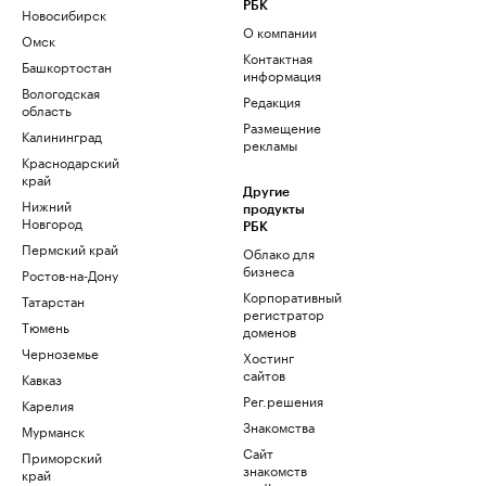
РБК
Новосибирск
О компании
Омск
Контактная
Башкортостан
информация
Вологодская
Редакция
область
Размещение
Калининград
рекламы
Краснодарский
край
Другие
Нижний
продукты
Новгород
РБК
Пермский край
Облако для
бизнеса
Ростов-на-Дону
Корпоративный
Татарстан
регистратор
Тюмень
доменов
Черноземье
Хостинг
сайтов
Кавказ
Рег.решения
Карелия
Знакомства
Мурманск
Сайт
Приморский
знакомств
край