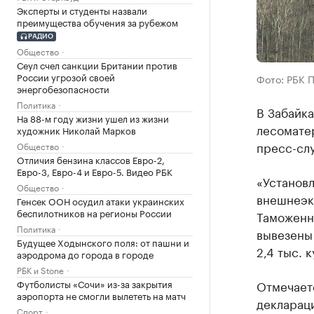
Эксперты и студенты назвали
преимущества обучения за рубежом
РАДИО
Общество
Сеул счел санкции Британии против
России угрозой своей
Фото: РБК 
энергобезопасности
Политика
В Забайка
На 88-м году жизни ушел из жизни
лесомате
художник Николай Марков
пресс-сл
Общество
Отличия бензина классов Евро-2,
Евро-3, Евро-4 и Евро-5. Видео РБК
«Установл
Общество
внешнеэк
Генсек ООН осудил атаки украинских
беспилотников на регионы России
Таможенн
Политика
вывезены
Будущее Ходынского поля: от пашни и
2,4 тыс. 
аэродрома до города в городе
РБК и Stone
Футболисты «Сочи» из-за закрытия
Отмечает
аэропорта не смогли вылететь на матч
декларац
Спорт