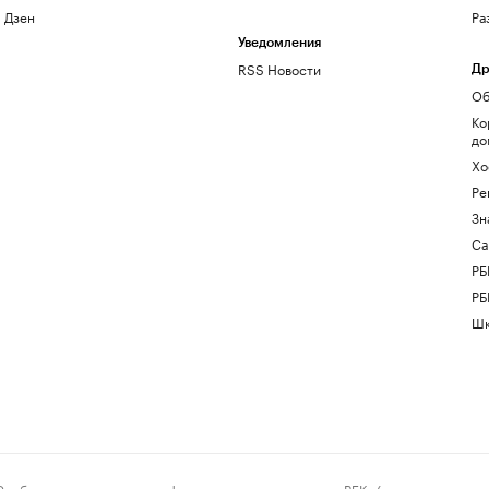
Дзен
Ра
Уведомления
RSS Новости
Др
Об
Ко
до
Хо
Ре
Зн
Са
РБ
РБ
Шк
ения и материалы информационного агентства «РБК» (свидетельство о 