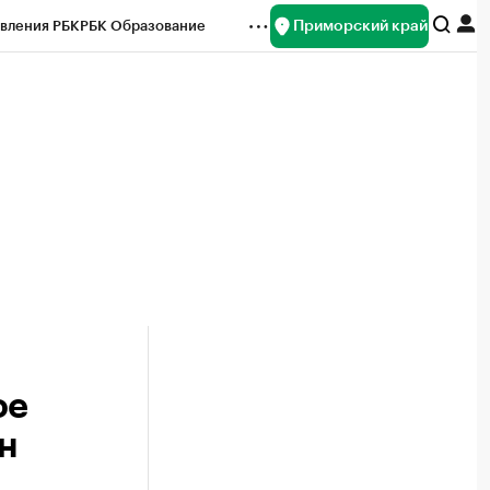
Приморский край
вления РБК
РБК Образование
редитные рейтинги
Франшизы
нсы
Рынок наличной валюты
ое
лн