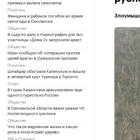
приема и вылета самолетов
Политика
Женщина и ребенок погибли во время
Злоумышл
непогоды в Смоленске
Общество
В суде по делу о порнографии для экс-
участницы «Дома-2» запросили арест
Общество
Иран сообщил об «операции против
целей врага» в Ормузском проливе
Политика
Шнайдер обыграла Калинскую и вышла
в четвертый круг турнира в Торонто
Спорт
В горах Казахстана эвакуировали еще
одного туриста из России
Общество
В Смоленской области ввели режим ЧС
после мощного циклона
Общество
Что такое медленная жизнь и какую
роль в этом играет дерево
РБК и Старквуд