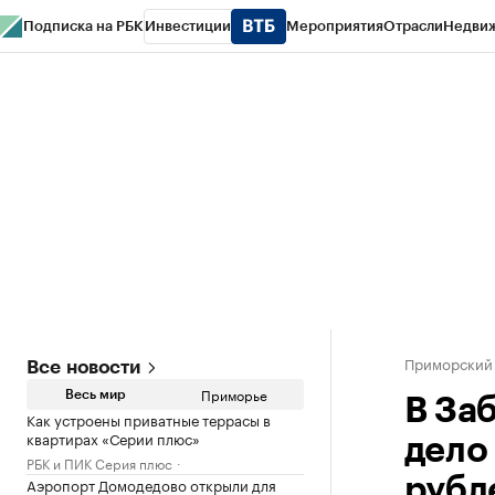
Подписка на РБК
Инвестиции
Мероприятия
Отрасли
Недви
РБК Курсы
РБК Life
Тренды
Визионеры
Национальные проекты
Горо
Газета
Спецпроекты СПб
Конференции СПб
Спецпроекты
Проверк
Приморский
Все новости
Приморье
Весь мир
В За
Как устроены приватные террасы в
квартирах «Серии плюс»
дело
РБК и ПИК Серия плюс
Аэропорт Домодедово открыли для
рубл