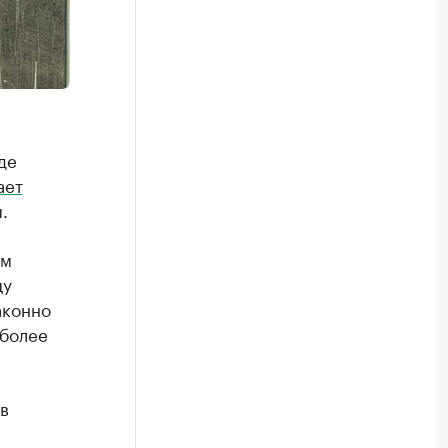
де
ает
.
ом
цу
аконно
 более
в