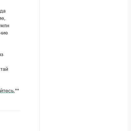
нда
ие,
 млн
ние
из
итай
йтесь.
**