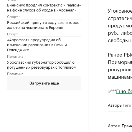
Винисиус продлил контракт с «Реалом»
Уголовное
на фоне слухов об уходе в «Арсенал»
Спорт
стратегич
Российский прыгун в воду взял второе
предусмот
золото на чемпионате Европы
руб., либ
Спорт
свободы н
«Аэрофлот» предупредил об
изменении расписания в Сочи и
Геленджике
Ранее РБ
Политика
Приморья
Ярославский губернатор сообщил о
потушенных резервуарах с топливом
ресурсов 
Политика
машинами
Загрузить еще
✅**
Еще б
Авторы
Теги
Артем Грач