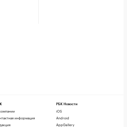
К
РБК Новости
компании
iOS
нтактная информация
Android
дакция
AppGallery