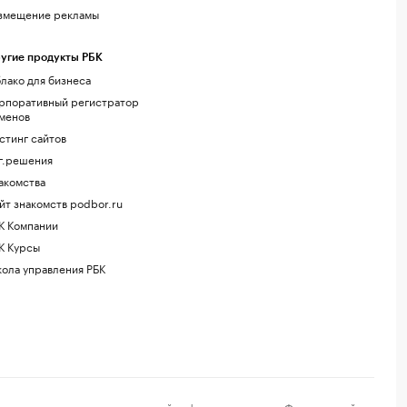
змещение рекламы
угие продукты РБК
лако для бизнеса
рпоративный регистратор
менов
стинг сайтов
г.решения
акомства
йт знакомств podbor.ru
К Компании
К Курсы
ола управления РБК
регистрации средства массовой информации выдано Федеральной