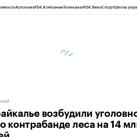
жимость
Autonews
РБК Компании
Телеканал
РБК Вино
Спорт
Школа упра
д
Стиль
Крипто
РБК Бизнес-среда
Дискуссионный клуб
Исследования
К
а контрагентов
Политика
Экономика
Бизнес
Технологии и медиа
Фина
 край
байкалье возбудили уголовн
 о контрабанде леса на 14 м
ей