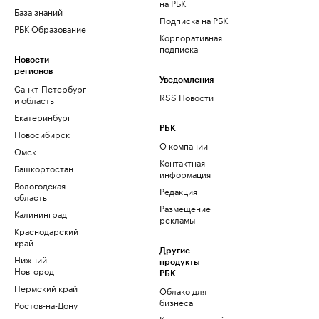
на РБК
База знаний
Подписка на РБК
РБК Образование
Корпоративная
подписка
Новости
регионов
Уведомления
Санкт-Петербург
RSS Новости
и область
Екатеринбург
РБК
Новосибирск
О компании
Омск
Контактная
Башкортостан
информация
Вологодская
Редакция
область
Размещение
Калининград
рекламы
Краснодарский
край
Другие
Нижний
продукты
Новгород
РБК
Пермский край
Облако для
бизнеса
Ростов-на-Дону
Корпоративный