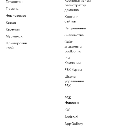
Татарстан
регистратор
Тюмень
доменов
Черноземье
Хостинг
сайтов
Кавказ
Рег.решения
Карелия
Знакомства
Мурманск
Сайт
Приморский
знакомств
край
podbor.ru
РБК
Компании
РБК Курсы
Школа
управления
РБК
РБК
Новости
iOS
Android
AppGallery