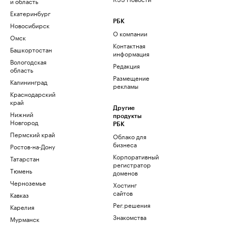
и область
Екатеринбург
РБК
Новосибирск
О компании
Омск
Контактная
Башкортостан
информация
Вологодская
Редакция
область
Размещение
Калининград
рекламы
Краснодарский
край
Другие
Нижний
продукты
Новгород
РБК
Пермский край
Облако для
бизнеса
Ростов-на-Дону
Корпоративный
Татарстан
регистратор
Тюмень
доменов
Черноземье
Хостинг
сайтов
Кавказ
Рег.решения
Карелия
Знакомства
Мурманск