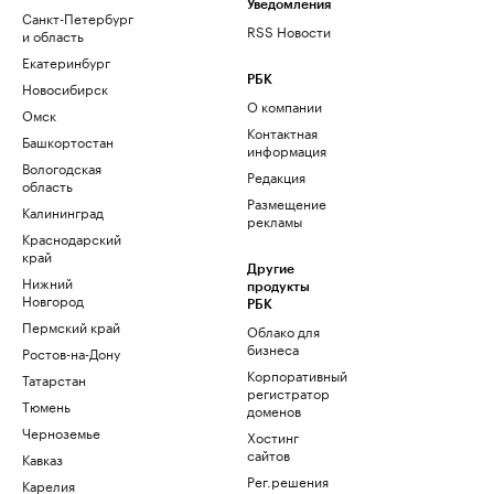
Уведомления
Санкт-Петербург
RSS Новости
и область
Екатеринбург
РБК
Новосибирск
О компании
Омск
Контактная
Башкортостан
информация
Вологодская
Редакция
область
Размещение
Калининград
рекламы
Краснодарский
край
Другие
Нижний
продукты
Новгород
РБК
Пермский край
Облако для
бизнеса
Ростов-на-Дону
Корпоративный
Татарстан
регистратор
Тюмень
доменов
Черноземье
Хостинг
сайтов
Кавказ
Рег.решения
Карелия