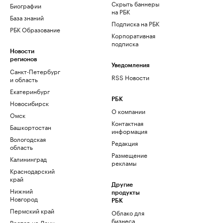
Скрыть баннеры
Биографии
на РБК
База знаний
Подписка на РБК
РБК Образование
Корпоративная
подписка
Новости
регионов
Уведомления
Санкт-Петербург
RSS Новости
и область
Екатеринбург
РБК
Новосибирск
О компании
Омск
Контактная
Башкортостан
информация
Вологодская
Редакция
область
Размещение
Калининград
рекламы
Краснодарский
край
Другие
Нижний
продукты
Новгород
РБК
Пермский край
Облако для
бизнеса
Ростов-на-Дону