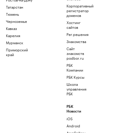
Корпоративный
Татарстан
регистратор
Тюмень
доменов
Черноземье
Хостинг
сайтов
Кавказ
Рег.решения
Карелия
Знакомства
Мурманск
Сайт
Приморский
знакомств
край
podbor.ru
РБК
Компании
РБК Курсы
Школа
управления
РБК
РБК
Новости
iOS
Android
AppGallery