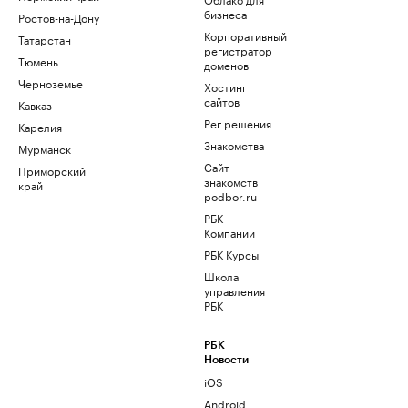
бизнеса
Ростов-на-Дону
Корпоративный
Татарстан
регистратор
Тюмень
доменов
Черноземье
Хостинг
сайтов
Кавказ
Рег.решения
Карелия
Знакомства
Мурманск
Сайт
Приморский
знакомств
край
podbor.ru
РБК
Компании
РБК Курсы
Школа
управления
РБК
РБК
Новости
iOS
Android