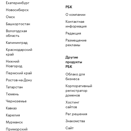
Екатеринбург
РБК
Новосибирск
О компании
Омск
Контактная
Башкортостан
информация
Вологодская
Редакция
область
Размещение
Калининград
рекламы
Краснодарский
край
Другие
Нижний
продукты
Новгород
РБК
Пермский край
Облако для
бизнеса
Ростов-на-Дону
Корпоративный
Татарстан
регистратор
Тюмень
доменов
Черноземье
Хостинг
сайтов
Кавказ
Рег.решения
Карелия
Знакомства
Мурманск
Сайт
Приморский