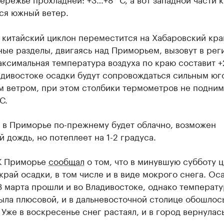
ся южный ветер.
 китайский циклон переместится на Хабаровский край
ые разделы, двигаясь над Приморьем, вызовут в рег
аксимальная температура воздуха по краю составит 
адивостоке осадки будут сопровождаться сильным юг
м ветром, при этом столбики термометров не подним
С.
у в Приморье по-прежнему будет облачно, возможен
 дождь, но потеплеет на 1-2 градуса.
К Приморье
сообщал
о том, что в минувшую субботу 
край осадки, в том числе и в виде мокрого снега. Ос
3 марта прошли и во Владивостоке, однако температу
ыла плюсовой, и в дальневосточной столице обошлос
 Уже в воскресенье снег растаял, и в город вернулась