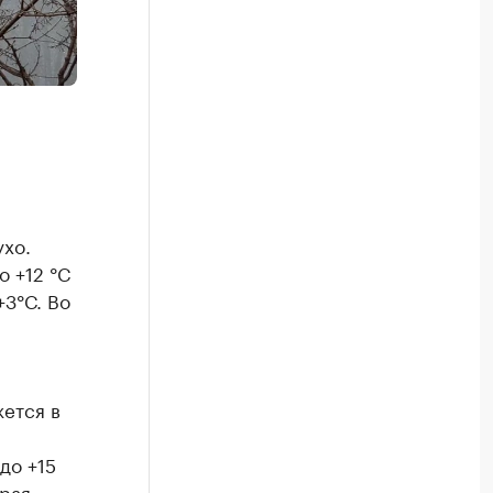
ухо.
о +12 °С
3°С. Во
жется в
до +15
края