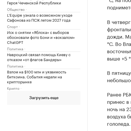
Героя Чеченской Республики
поднимет
Общество
L'Equipe узнала о возможном уходе
Сафонова из ПСЖ летом 2027 года
В четверг
Спорт
фронтальн
Иск о снятии «Яблока» с выборов
дожди. М
обосновали фото Бони и «вокзалом»
ChatGPT
°С. Во Вл
Политика
восточны
Навроцкий связал помощь Киеву с
выше +5 °
отказом «от флагов Бандеры»
Политика
Взлом на $100 млн и уязвимость
В пятниц
биткоина. События недели на
небольшой
крипторынке
Крипто
Ранее РБ
Загрузить еще
принес в 
ночь на 2
воздуха б
гололеда.