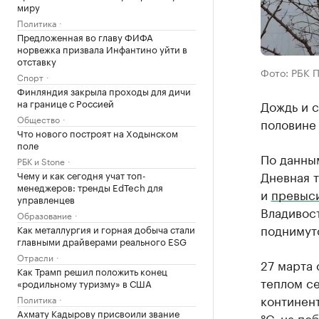
миру
Политика
Предложенная во главу ФИФА
норвежка призвала Инфантино уйти в
отставку
Фото: РБК 
Спорт
Финляндия закрыла проходы для дичи
на границе с Россией
Дождь и с
Общество
половине
Что нового построят на Ходынском
поле
По данным
РБК и Stone
Дневная т
Чему и как сегодня учат топ-
менеджеров: тренды EdTech для
и
превыс
управленцев
Владивос
Образование
поднимутс
Как металлургия и горная добыча стали
главными драйверами реального ESG
Отрасли
27 марта 
Как Трамп решил положить конец
теплом се
«родильному туризму» в США
континент
Политика
Ахмату Кадырову присвоили звание
°С, на по