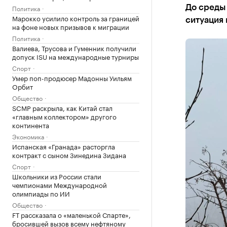
Политика
До среды 
Марокко усилило контроль за границей
ситуация
на фоне новых призывов к миграции
Политика
Валиева, Трусова и Гуменник получили
допуск ISU на международные турниры
Спорт
Умер поп-продюсер Мадонны Уильям
Орбит
Общество
SCMP раскрыла, как Китай стал
«главным коллектором» другого
континента
Экономика
Испанская «Гранада» расторгла
контракт с сыном Зинедина Зидана
Спорт
Школьники из России стали
чемпионами Международной
олимпиады по ИИ
Общество
FT рассказала о «маленькой Спарте»,
бросившей вызов всему нефтяному