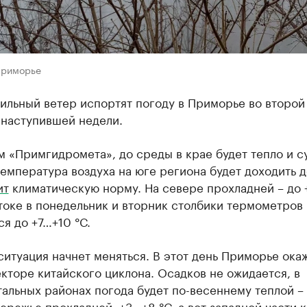
Приморье
ильный ветер испортят погоду в Приморье во второй
 наступившей недели.
 «Примгидромета», до среды в крае будет тепло и с
емпература воздуха на юге региона будет доходить д
ит
климатическую норму. На севере прохладней – до +
токе в понедельник и вторник столбики термометров
я до +7…+10 °С.
ситуация начнет меняться. В этот день Приморье ока
кторе китайского циклона. Осадков не ожидается, в
альных районах погода будет по-весеннему теплой – 
бережье прохладней: +3…+8 °С, а вот западной части 