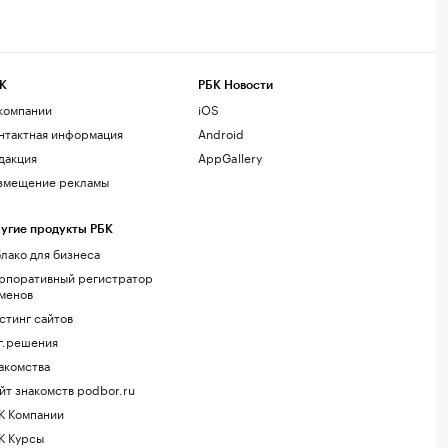
К
РБК Новости
компании
iOS
нтактная информация
Android
дакция
AppGallery
змещение рекламы
угие продукты РБК
лако для бизнеса
рпоративный регистратор
менов
стинг сайтов
г.решения
акомства
йт знакомств podbor.ru
К Компании
К Курсы