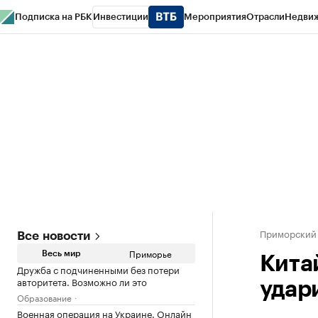
Подписка на РБК
Инвестиции
Мероприятия
Отрасли
Недви
РБК Курсы
РБК Life
Тренды
Визионеры
Национальные проекты
Горо
Газета
Спецпроекты СПб
Конференции СПб
Спецпроекты
Проверк
Приморский
Все новости
Приморье
Весь мир
Кита
Дружба с подчиненными без потери
авторитета. Возможно ли это
удар
Образование
Военная операция на Украине. Онлайн