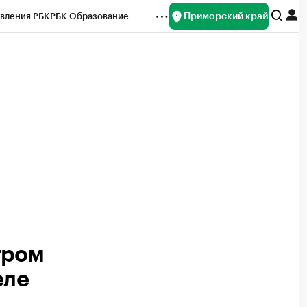
Приморский край
вления РБК
РБК Образование
редитные рейтинги
Франшизы
нсы
Рынок наличной валюты
тром
еле