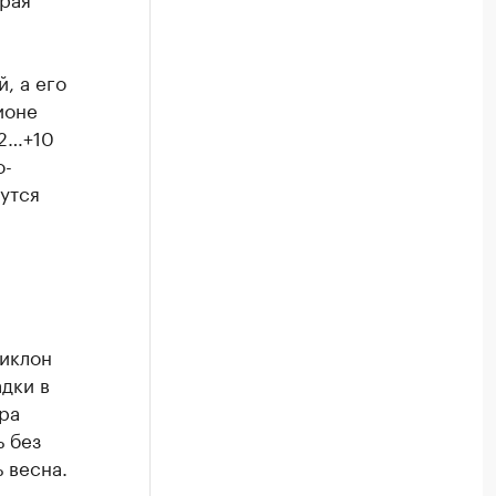
, а его
ионе
+2…+10
о-
утся
циклон
адки в
ра
ь без
 весна.