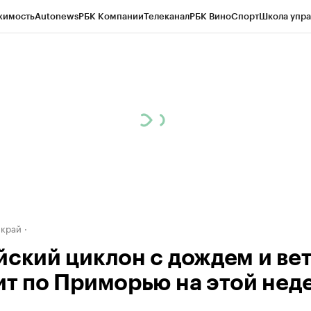
жимость
Autonews
РБК Компании
Телеканал
РБК Вино
Спорт
Школа упра
д
Стиль
Крипто
РБК Бизнес-среда
Дискуссионный клуб
Исследования
К
а контрагентов
Политика
Экономика
Бизнес
Технологии и медиа
Фина
 край
йский циклон с дождем и ве
ит по Приморью на этой нед