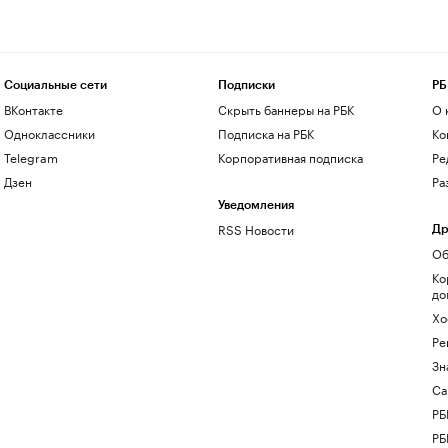
Социальные сети
Подписки
РБ
ВКонтакте
Скрыть баннеры на РБК
О 
Одноклассники
Подписка на РБК
Ко
Telegram
Корпоративная подписка
Ре
Дзен
Ра
Уведомления
RSS Новости
Др
Об
Ко
до
Хо
Ре
Зн
Са
РБ
РБ