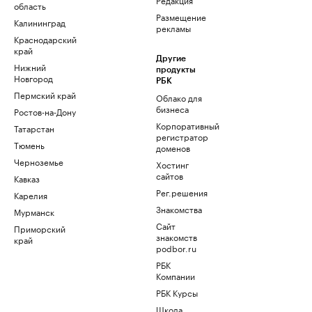
область
Размещение
Калининград
рекламы
Краснодарский
край
Другие
Нижний
продукты
Новгород
РБК
Пермский край
Облако для
бизнеса
Ростов-на-Дону
Корпоративный
Татарстан
регистратор
Тюмень
доменов
Черноземье
Хостинг
сайтов
Кавказ
Рег.решения
Карелия
Знакомства
Мурманск
Сайт
Приморский
знакомств
край
podbor.ru
РБК
Компании
РБК Курсы
Школа