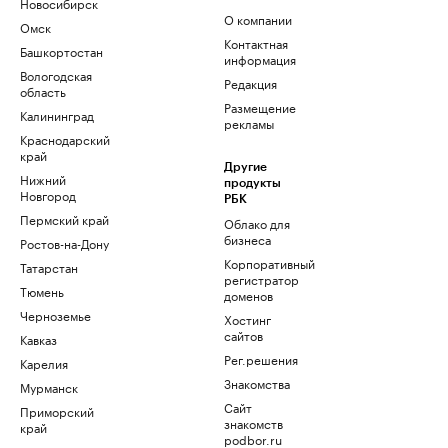
Новосибирск
О компании
Омск
Контактная
Башкортостан
информация
Вологодская
Редакция
область
Размещение
Калининград
рекламы
Краснодарский
край
Другие
Нижний
продукты
Новгород
РБК
Пермский край
Облако для
бизнеса
Ростов-на-Дону
Корпоративный
Татарстан
регистратор
Тюмень
доменов
Черноземье
Хостинг
сайтов
Кавказ
Рег.решения
Карелия
Знакомства
Мурманск
Сайт
Приморский
знакомств
край
podbor.ru