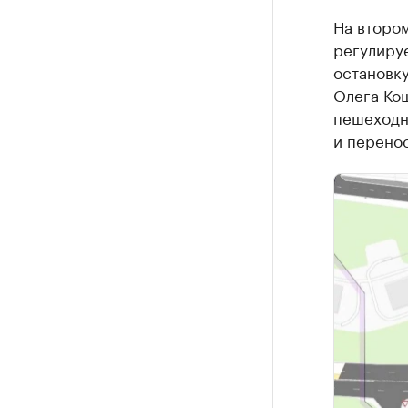
На второ
регулиру
остановку
Олега Кош
пешеходн
и перено