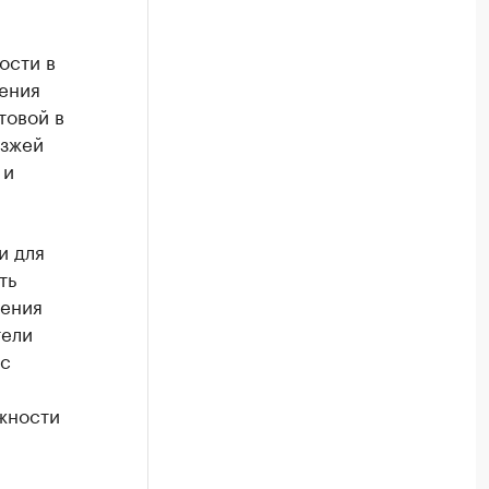
ости в
ения
товой в
езжей
 и
и для
ть
чения
тели
 с
жности