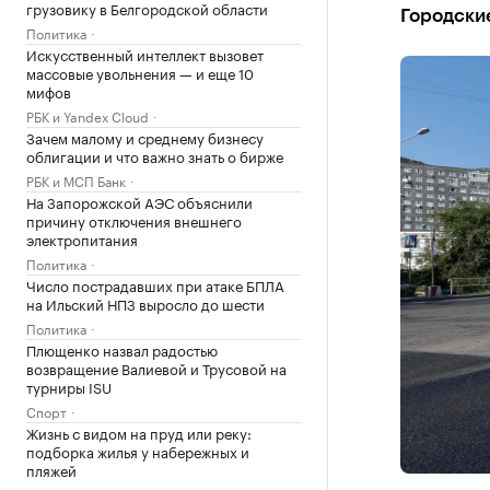
грузовику в Белгородской области
Городские
Политика
Искусственный интеллект вызовет
массовые увольнения — и еще 10
мифов
РБК и Yandex Cloud
Зачем малому и среднему бизнесу
облигации и что важно знать о бирже
РБК и МСП Банк
На Запорожской АЭС объяснили
причину отключения внешнего
электропитания
Политика
Число пострадавших при атаке БПЛА
на Ильский НПЗ выросло до шести
Политика
Плющенко назвал радостью
возвращение Валиевой и Трусовой на
турниры ISU
Спорт
Жизнь с видом на пруд или реку:
подборка жилья у набережных и
пляжей