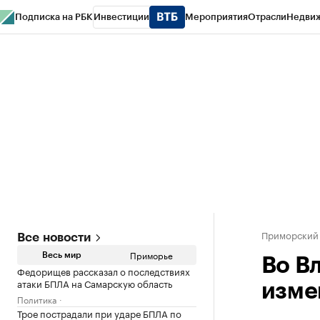
Подписка на РБК
Инвестиции
Мероприятия
Отрасли
Недви
РБК Курсы
РБК Life
Тренды
Визионеры
Национальные проекты
Горо
Газета
Спецпроекты СПб
Конференции СПб
Спецпроекты
Проверк
Приморский
Все новости
Приморье
Весь мир
Во В
Федорищев рассказал о последствиях
атаки БПЛА на Самарскую область
изме
Политика
Трое пострадали при ударе БПЛА по