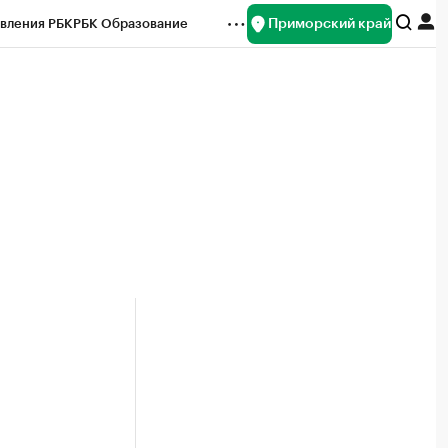
Приморский край
вления РБК
РБК Образование
редитные рейтинги
Франшизы
нсы
Рынок наличной валюты