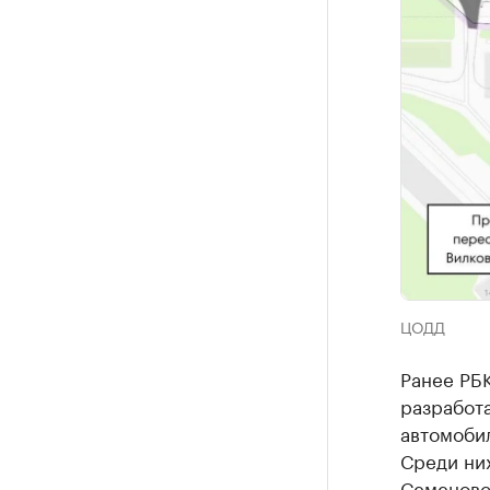
ЦОДД
Ранее РБ
разработ
автомобил
Среди них
Семеновск