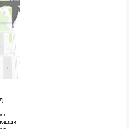
ДД
нее.
площади
кая –