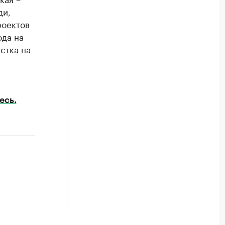
ди,
роектов
да на
стка на
есь.