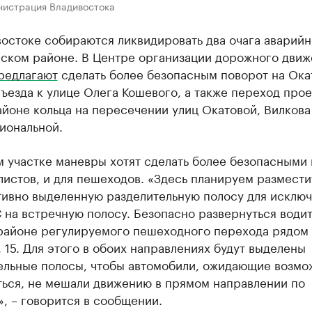
нистрация Владивостока
остоке собираются ликвидировать два очага аварийн
ском районе. В Центре организации дорожного движ
редлагают
сделать более безопасным поворот на Ока
ъезда к улице Олега Кошевого, а также переход про
айоне кольца на пересечении улиц Окатовой, Вилкова
иональной.
 участке маневры хотят сделать более безопасными 
истов, и для пешеходов. «Здесь планируем размести
тивно выделенную разделительную полосу для исклю
 на встречную полосу. Безопасно развернуться води
 районе регулируемого пешеходного перехода рядом
 15. Для этого в обоих направлениях будут выделены
ельные полосы, чтобы автомобили, ожидающие возмо
ться, не мешали движению в прямом направлении по
, – говорится в сообщении.