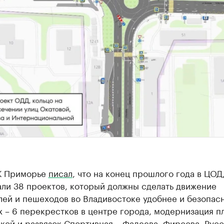
К Приморье
писал
, что на конец прошлого года в ЦО
али 38 проектов, который должны сделать движение
ей и пешеходов во Владивостоке удобнее и безопас
 – 6 перекрестков в центре города, модернизация 
ой и развязок Спортивная – Фадеева, Фирсова, Русс