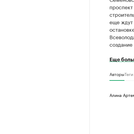
проспект 
строитель
еще ждут
остановк
Всеволода
создание 
Еще боль
Авторы
Теги
Алина Арте