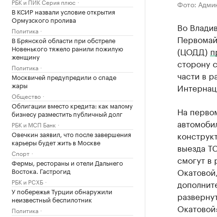
РБК и ПИК Серия плюс
Фото: Адми
В КСИР назвали условие открытия
Ормузского пролива
Во Владив
Политика
Первомай
В Брянской области при обстреле
Новенького тяжело ранили пожилую
(ЦОДД)
п
женщину
сторону с
Политика
части в р
Москвичей предупредили о спаде
жары
Интернац
Общество
Облигации вместо кредита: как малому
На первом
бизнесу разместить публичный долг
автомобил
РБК и МСП Банк
Овечкин заявил, что после завершения
конструк
карьеры будет жить в Москве
выезда ТС
Спорт
смогут в
Фермы, рестораны и отели Дальнего
Окатовой,
Востока. Гастрогид
РБК и РСХБ
дополнит
У побережья Турции обнаружили
разверну
неизвестный беспилотник
Окатовой»
Политика