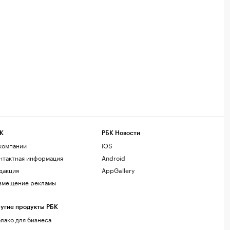
К
РБК Новости
компании
iOS
нтактная информация
Android
дакция
AppGallery
змещение рекламы
угие продукты РБК
лако для бизнеса