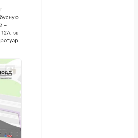
т
обусную
й –
12А, за
тротуар