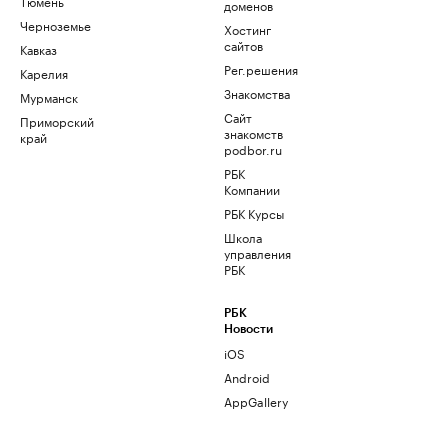
Тюмень
доменов
Черноземье
Хостинг
сайтов
Кавказ
Рег.решения
Карелия
Знакомства
Мурманск
Сайт
Приморский
знакомств
край
podbor.ru
РБК
Компании
РБК Курсы
Школа
управления
РБК
РБК
Новости
iOS
Android
AppGallery