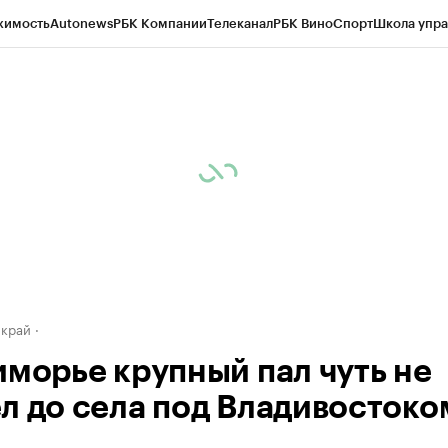
жимость
Autonews
РБК Компании
Телеканал
РБК Вино
Спорт
Школа упра
д
Стиль
Крипто
РБК Бизнес-среда
Дискуссионный клуб
Исследования
К
а контрагентов
Политика
Экономика
Бизнес
Технологии и медиа
Фина
 край
иморье крупный пал чуть не
л до села под Владивостоко