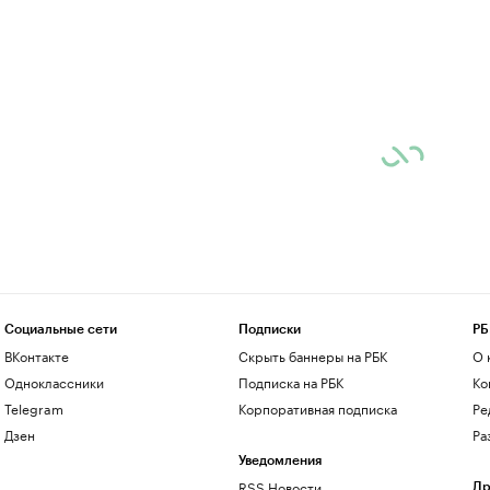
Социальные сети
Подписки
РБ
ВКонтакте
Скрыть баннеры на РБК
О 
Одноклассники
Подписка на РБК
Ко
Telegram
Корпоративная подписка
Ре
Дзен
Ра
Уведомления
RSS Новости
Др