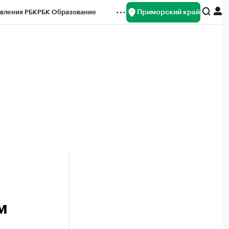
Приморский край
вления РБК
РБК Образование
редитные рейтинги
Франшизы
нсы
Рынок наличной валюты
м