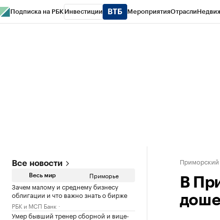
Подписка на РБК
Инвестиции
Мероприятия
Отрасли
Недви
РБК Курсы
РБК Life
Тренды
Визионеры
Национальные проекты
Горо
Газета
Спецпроекты СПб
Конференции СПб
Спецпроекты
Проверк
Приморский
Все новости
Приморье
Весь мир
В Пр
Зачем малому и среднему бизнесу
облигации и что важно знать о бирже
доше
РБК и МСП Банк
Умер бывший тренер сборной и вице-