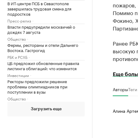
В ИТ-центре ПСБ в Севастополе
пожаров, 
завершилась трудовая смена для
Помимо п
подростков
Фокино, 
Пресс-релиз
Власти предупредили москвичей о
Партизан
дождях 7 августа
Общество
Ранее РБ
Фермы, рестораны и отели Дальнего
высокую 
Востока. Гастрогид
РБК и РСХБ
противо
ЦБ предложил обновленные правила
листинга облигаций: что изменится
Еще боль
Инвестиции
Ректоры предложили решение
проблемы олимпиадников при
Авторы
Теги
поступлении в вузы
Общество
Загрузить еще
Алина Арте