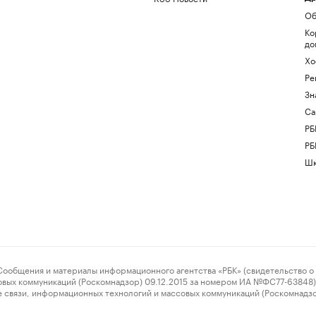
Об
Ко
до
Хо
Ре
Зн
Са
РБ
РБ
Шк
ения и материалы информационного агентства «РБК» (свидетельство о 
овых коммуникаций (Роскомнадзор) 09.12.2015 за номером ИА №ФС77-63848) 
 связи, информационных технологий и массовых коммуникаций (Роскомнадз