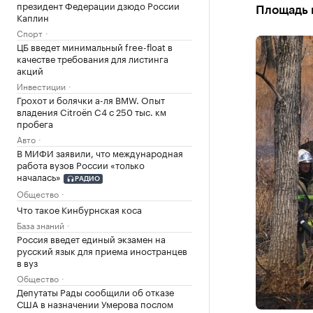
президент Федерации дзюдо России
Площадь 
Каплин
Спорт
ЦБ введет минимальный free-float в
качестве требования для листинга
акций
Инвестиции
Грохот и болячки а-ля BMW. Опыт
владения Citroёn C4 с 250 тыс. км
пробега
Авто
В МИФИ заявили, что международная
работа вузов России «только
началась»
РАДИО
Общество
Что такое Кинбурнская коса
База знаний
Россия введет единый экзамен на
русский язык для приема иностранцев
в вуз
Общество
Депутаты Рады сообщили об отказе
США в назначении Умерова послом