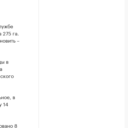
лужбе
 275 га.
новить –
ды в
а
ского
ное, в
у 14
овано 8