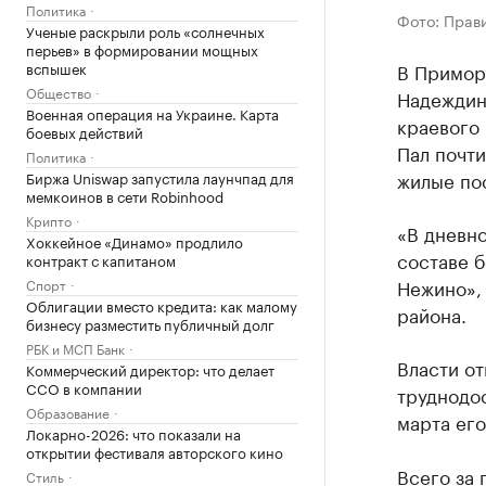
Политика
Фото: Прав
Ученые раскрыли роль «солнечных
перьев» в формировании мощных
вспышек
В Примор
Общество
Надеждин
Военная операция на Украине. Карта
краевого 
боевых действий
Пал почти
Политика
жилые по
Биржа Uniswap запустила лаунчпад для
мемкоинов в сети Robinhood
Крипто
«В дневн
Хоккейное «Динамо» продлило
составе б
контракт с капитаном
Нежино»,
Спорт
Облигации вместо кредита: как малому
района.
бизнесу разместить публичный долг
РБК и МСП Банк
Власти от
Коммерческий директор: что делает
CCO в компании
труднодос
Образование
марта его
Локарно-2026: что показали на
открытии фестиваля авторского кино
Всего за
Стиль