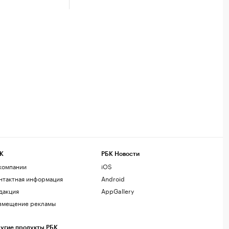
К
РБК Новости
компании
iOS
нтактная информация
Android
дакция
AppGallery
змещение рекламы
угие продукты РБК