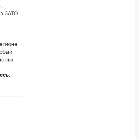
ы.
 в ЗАТО
регионе
собый
орья.
есь.