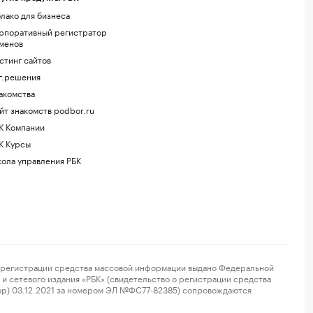
лако для бизнеса
рпоративный регистратор
менов
стинг сайтов
г.решения
акомства
йт знакомств podbor.ru
К Компании
К Курсы
ола управления РБК
регистрации средства массовой информации выдано Федеральной
и сетевого издания «РБК» (свидетельство о регистрации средства
ор) 03.12.2021 за номером ЭЛ №ФС77-82385) сопровождаются