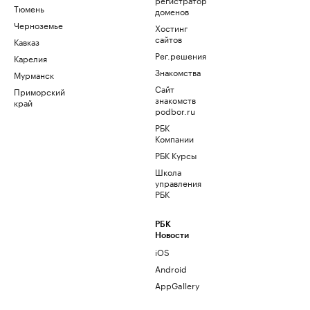
Тюмень
доменов
Черноземье
Хостинг
сайтов
Кавказ
Рег.решения
Карелия
Знакомства
Мурманск
Сайт
Приморский
знакомств
край
podbor.ru
РБК
Компании
РБК Курсы
Школа
управления
РБК
РБК
Новости
iOS
Android
AppGallery