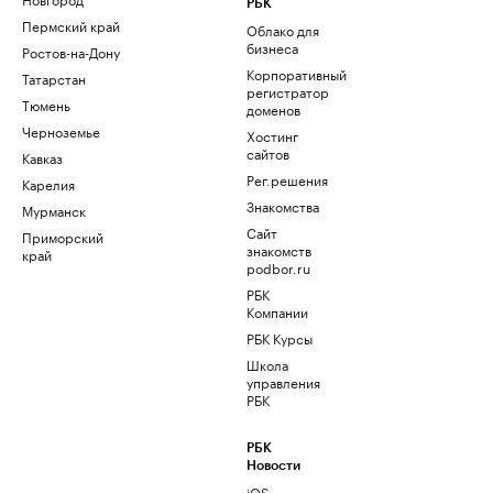
РБК
Пермский край
Облако для
бизнеса
Ростов-на-Дону
Корпоративный
Татарстан
регистратор
Тюмень
доменов
Черноземье
Хостинг
сайтов
Кавказ
Рег.решения
Карелия
Знакомства
Мурманск
Сайт
Приморский
знакомств
край
podbor.ru
РБК
Компании
РБК Курсы
Школа
управления
РБК
РБК
Новости
iOS