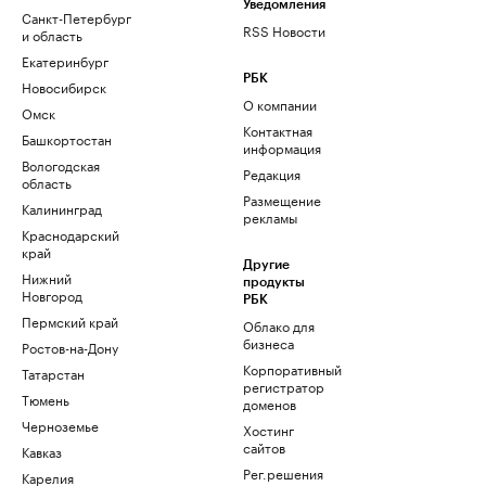
Уведомления
Санкт-Петербург
RSS Новости
и область
Екатеринбург
РБК
Новосибирск
О компании
Омск
Контактная
Башкортостан
информация
Вологодская
Редакция
область
Размещение
Калининград
рекламы
Краснодарский
край
Другие
Нижний
продукты
Новгород
РБК
Пермский край
Облако для
бизнеса
Ростов-на-Дону
Корпоративный
Татарстан
регистратор
Тюмень
доменов
Черноземье
Хостинг
сайтов
Кавказ
Рег.решения
Карелия