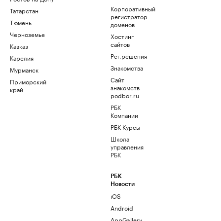
Корпоративный
Татарстан
регистратор
Тюмень
доменов
Черноземье
Хостинг
сайтов
Кавказ
Рег.решения
Карелия
Знакомства
Мурманск
Сайт
Приморский
знакомств
край
podbor.ru
РБК
Компании
РБК Курсы
Школа
управления
РБК
РБК
Новости
iOS
Android
AppGallery