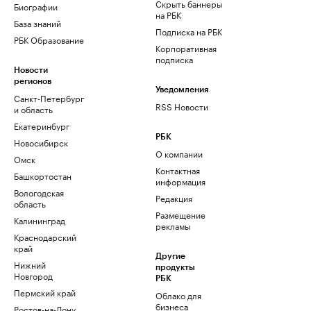
Скрыть баннеры
Биографии
на РБК
База знаний
Подписка на РБК
РБК Образование
Корпоративная
подписка
Новости
регионов
Уведомления
Санкт-Петербург
RSS Новости
и область
Екатеринбург
РБК
Новосибирск
О компании
Омск
Контактная
Башкортостан
информация
Вологодская
Редакция
область
Размещение
Калининград
рекламы
Краснодарский
край
Другие
Нижний
продукты
Новгород
РБК
Пермский край
Облако для
бизнеса
Ростов-на-Дону