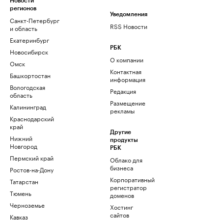
Новости
регионов
Уведомления
Санкт-Петербург
RSS Новости
и область
Екатеринбург
РБК
Новосибирск
О компании
Омск
Контактная
Башкортостан
информация
Вологодская
Редакция
область
Размещение
Калининград
рекламы
Краснодарский
край
Другие
Нижний
продукты
Новгород
РБК
Пермский край
Облако для
бизнеса
Ростов-на-Дону
Корпоративный
Татарстан
регистратор
Тюмень
доменов
Черноземье
Хостинг
сайтов
Кавказ