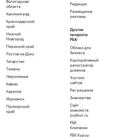
Вологодская
Редакция
область
Размещение
Калининград
рекламы
Краснодарский
край
Другие
Нижний
продукты
Новгород
РБК
Пермский край
Облако для
бизнеса
Ростов-на-Дону
Корпоративный
Татарстан
регистратор
Тюмень
доменов
Черноземье
Хостинг
сайтов
Кавказ
Рег.решения
Карелия
Знакомства
Мурманск
Сайт
Приморский
знакомств
край
podbor.ru
РБК
Компании
РБК Курсы