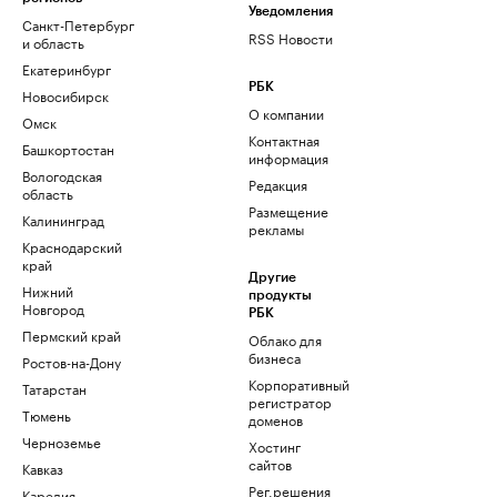
Уведомления
Санкт-Петербург
RSS Новости
и область
Екатеринбург
РБК
Новосибирск
О компании
Омск
Контактная
Башкортостан
информация
Вологодская
Редакция
область
Размещение
Калининград
рекламы
Краснодарский
край
Другие
Нижний
продукты
Новгород
РБК
Пермский край
Облако для
бизнеса
Ростов-на-Дону
Корпоративный
Татарстан
регистратор
Тюмень
доменов
Черноземье
Хостинг
сайтов
Кавказ
Рег.решения
Карелия