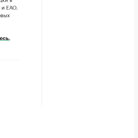
 и ЕАО.
овых
есь.