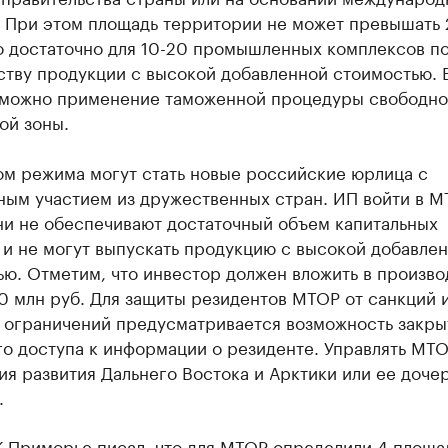
 При этом площадь территории не может превышать 
го достаточно для 10-20 промышленных комплексов п
ству продукции с высокой добавленной стоимостью. 
можно применение таможенной процедуры свободно
ой зоны.
ом режима могут стать новые российские юрлица с
ным участием из дружественных стран. ИП войти в М
ни не обеспечивают достаточный объем капитальных
 и не могут выпускать продукцию с высокой добавле
ю. Отметим, что инвестор должен вложить в произво
 млн руб. Для защиты резидентов МТОР от санкций 
 ограничений предусматривается возможность закры
о доступа к информации о резиденте. Управлять МТО
я развития Дальнего Востока и Арктики или ее доче
.
К Приморье
писал
, что для МТОР определили 4 площа