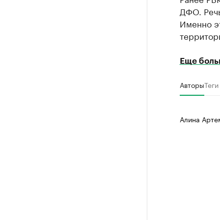
ДФО. Реч
Именно э
территор
Еще боль
Авторы
Теги
Алина Арте