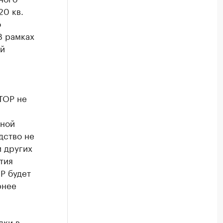
20 кв.
о
В рамках
й
ТОР не
нной
дство не
и других
тия
Р будет
рнее
дки в