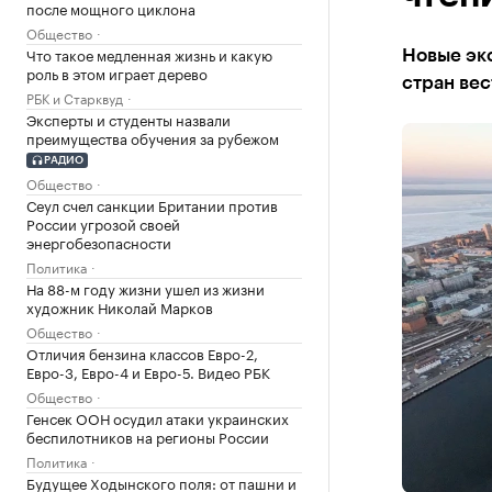
после мощного циклона
Общество
Что такое медленная жизнь и какую
Новые эк
роль в этом играет дерево
стран вес
РБК и Старквуд
Эксперты и студенты назвали
преимущества обучения за рубежом
РАДИО
Общество
Сеул счел санкции Британии против
России угрозой своей
энергобезопасности
Политика
На 88-м году жизни ушел из жизни
художник Николай Марков
Общество
Отличия бензина классов Евро-2,
Евро-3, Евро-4 и Евро-5. Видео РБК
Общество
Генсек ООН осудил атаки украинских
беспилотников на регионы России
Политика
Будущее Ходынского поля: от пашни и