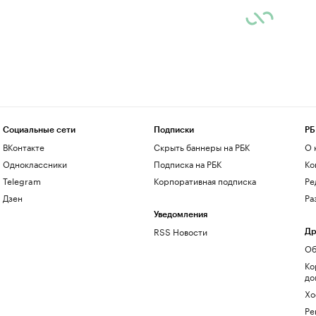
Социальные сети
Подписки
РБ
ВКонтакте
Скрыть баннеры на РБК
О 
Одноклассники
Подписка на РБК
Ко
Telegram
Корпоративная подписка
Ре
Дзен
Ра
Уведомления
RSS Новости
Др
Об
Ко
до
Хо
Ре