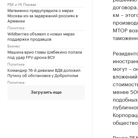
РБК и УК Первая
договора.
Матвиенко предупредила о мерах
км – это
Москвы из-за задержаний россиян в
Армении
производ
Политика
МТОР воз
Wildberries объявил о новых мерах
таможенн
поддержки продавцов
Бизнес
Машина врио главы Шебекино попала
Резидент
под удар FPV‑дрона ВСУ
иностран
Политика
могут – о
Командир 76-й дивизии ВДВ доложил
Путину об обстановке у Доброполья
вложений
Политика
стоимость
менее 500
Загрузить еще
подобных
публичног
Корпораци
общество
Ранее РБ