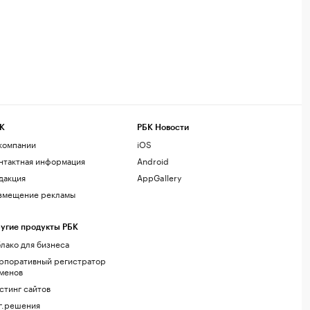
К
РБК Новости
компании
iOS
нтактная информация
Android
дакция
AppGallery
змещение рекламы
угие продукты РБК
лако для бизнеса
рпоративный регистратор
менов
стинг сайтов
г.решения