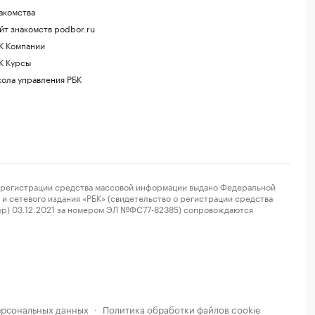
акомства
йт знакомств podbor.ru
К Компании
К Курсы
ола управления РБК
регистрации средства массовой информации выдано Федеральной
и сетевого издания «РБК» (свидетельство о регистрации средства
ор) 03.12.2021 за номером ЭЛ №ФС77-82385) сопровождаются
ерсональных данных
Политика обработки файлов cookie
·