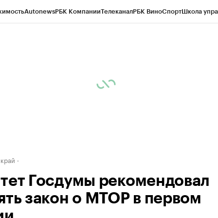
жимость
Autonews
РБК Компании
Телеканал
РБК Вино
Спорт
Школа упра
д
Стиль
Крипто
РБК Бизнес-среда
Дискуссионный клуб
Исследования
К
а контрагентов
Политика
Экономика
Бизнес
Технологии и медиа
Фина
 край
тет Госдумы рекомендовал
ять закон о МТОР в первом
ии