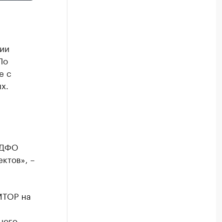
нии
По
е с
х.
 ДФО
ктов», –
МТОР на
ного