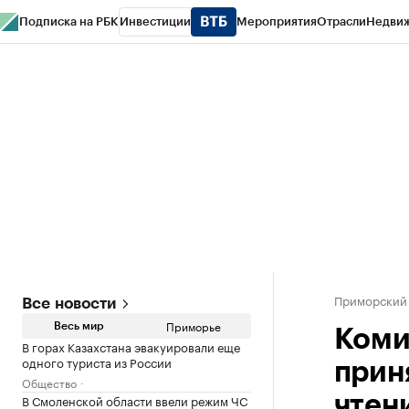
Подписка на РБК
Инвестиции
Мероприятия
Отрасли
Недви
РБК Курсы
РБК Life
Тренды
Визионеры
Национальные проекты
Горо
Газета
Спецпроекты СПб
Конференции СПб
Спецпроекты
Проверк
Приморский
Все новости
Приморье
Весь мир
Коми
В горах Казахстана эвакуировали еще
одного туриста из России
прин
Общество
В Смоленской области ввели режим ЧС
чтен