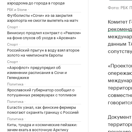
аэродрома до города в городе
Фото: РБК 
РБК и Stone
Футболисты «Сочи» из-за закрытия
аэропорта не смогли вылететь на матч
Комитет Г
Спорт
рекоменд
Винисиус продлил контракт с «Реалом»
междунар
на фоне слухов об уходе в «Арсенал»
данным Т
Спорт
Российский прыгун в воду взял второе
сопутств
золото на чемпионате Европы
Спорт
«Проектом
«Аэрофлот» предупредил об
опережаю
изменении расписания в Сочи и
Геленджике
междунар
Политика
территор
Ярославский губернатор сообщил о
совместн
потушенных резервуарах с топливом
говоритс
Политика
Euractiv узнал, как финские фермеры
помогают охранять границу с Россией
Документ
Политика
территори
Киты, тундра и космические пейзажи:
зачем ехать в восточную Арктику
решению 