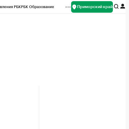
Приморский край
вления РБК
РБК Образование
редитные рейтинги
Франшизы
нсы
Рынок наличной валюты