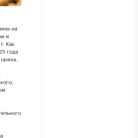
лины на
ри и
т. Как
25 года
 ореха.
т
кого,
ом
тельного
ья