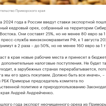
ительство Приморского края
та 2024 года в России введут ставки экспортной пош
ный кедровый орех, собранный на территории Сиби
Востока. Они составят 25%, но не менее 80 евро за 1 
пресс-служба минэкономразвития РФ, к 1 августа 20
днимут в 2 раза – до 50%, но не менее 160 евро за 1 т
аст в крае новые рабочие места и принесет в бюдже
дополнительные налоговые поступления. Не будет та
уходит, в зарубежных странах перерабатывается, пот
а мы его здесь покупаем. Должно быть все иначе», –
л РБК Приморье председатель комитета по
ьственной политике и природопользованию Законода
 края Андрей Андрейченко.
ошлого года экспорт неочищенного ореха из Примор