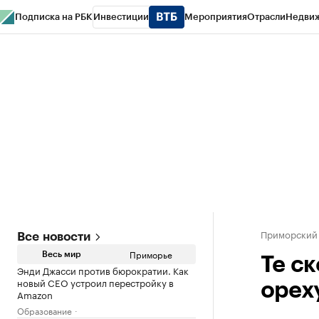
Подписка на РБК
Инвестиции
Мероприятия
Отрасли
Недви
РБК Курсы
РБК Life
Тренды
Визионеры
Национальные проекты
Горо
Газета
Спецпроекты СПб
Конференции СПб
Спецпроекты
Проверк
Приморский
Все новости
Приморье
Весь мир
Те с
Энди Джасси против бюрократии. Как
новый CEO устроил перестройку в
орех
Amazon
Образование