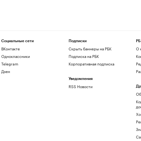
Социальные сети
Подписки
РБ
ВКонтакте
Скрыть баннеры на РБК
О 
Одноклассники
Подписка на РБК
Ко
Telegram
Корпоративная подписка
Ре
Дзен
Ра
Уведомления
RSS Новости
Др
Об
Ко
до
Хо
Ре
Зн
Са