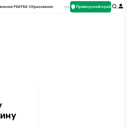
Приморский край
вления РБК
РБК Образование
редитные рейтинги
Франшизы
нсы
Рынок наличной валюты
у
лину