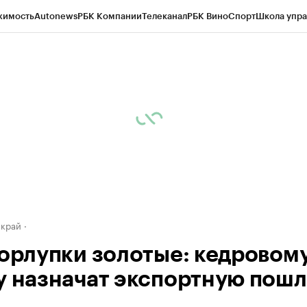
жимость
Autonews
РБК Компании
Телеканал
РБК Вино
Спорт
Школа упра
д
Стиль
Крипто
РБК Бизнес-среда
Дискуссионный клуб
Исследования
К
а контрагентов
Политика
Экономика
Бизнес
Технологии и медиа
Фина
 край
корлупки золотые: кедровом
у назначат экспортную пош