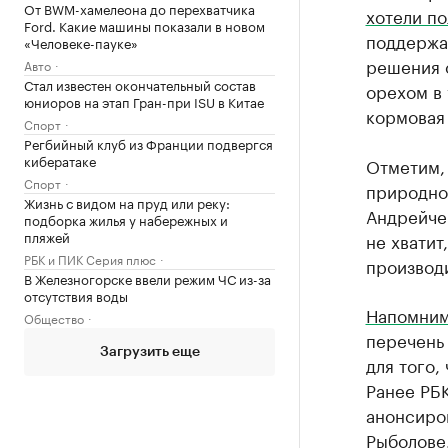
От BWM-хамелеона до перехватчика
хотели по
Ford. Какие машины показали в новом
поддержа
«Человеке-пауке»
решения 
Авто
Стал известен окончательный состав
орехом в 
юниоров на этап Гран-при ISU в Китае
кормовая
Спорт
Регбийный клуб из Франции подвергся
кибератаке
Отметим,
Спорт
природно
Жизнь с видом на пруд или реку:
Андрейчен
подборка жилья у набережных и
пляжей
не хватит
РБК и ПИК Серия плюс
производи
В Железногорске ввели режим ЧС из-за
отсутствия воды
Напомни
Общество
перечень 
Загрузить еще
для того,
Ранее РБ
анонсиров
Рыболове.