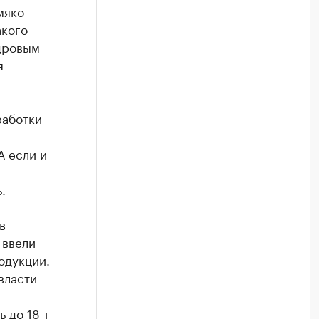
мяко
акого
дровым
я
работки
А если и
.
в
 ввели
одукции.
власти
 до 18 т