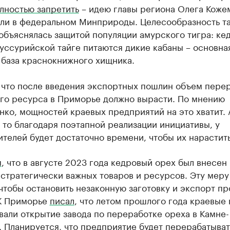
лностью запретить
– идею главы региона Олега Коже
ли в федеральном Минприроды. Целесообразность т
объяснялась защитой популяции амурского тигра: ке
уссурийской тайге питаются дикие кабаны – основна
 база краснокнижного хищника.
 что после введения экспортных пошлин объем пере
го ресурса в Приморье должно вырасти. По мнению
ко, мощностей краевых предприятий на это хватит. 
, то благодаря поэтапной реализации инициативы, у
телей будет достаточно времени, чтобы их нарастить
м
, что в августе 2023 года кедровый орех был внесен 
стратегически важных товаров и ресурсов. Эту меру
 чтобы остановить незаконную заготовку и экспорт пр
К Приморье
писал
, что летом прошлого года краевые 
али открытие завода по переработке ореха в Камне-
 Планируется, что предприятие будет перерабатывать