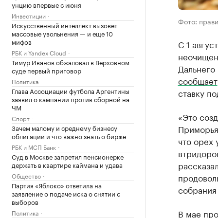
унцию впервые с июня
Инвестиции
Фото: прав
Искусственный интеллект вызовет
массовые увольнения — и еще 10
мифов
С 1 авгус
РБК и Yandex Cloud
неочищен
Тимур Иванов обжаловал в Верховном
Дальнего 
суде первый приговор
сообщает
Политика
Глава Ассоциации футбола Аргентины
ставку по
заявил о кампании против сборной на
ЧМ
«Это созд
Спорт
Приморья 
Зачем малому и среднему бизнесу
облигации и что важно знать о бирже
что орех 
РБК и МСП Банк
втридорог
Суд в Москве запретил пенсионерке
рассказа
держать в квартире каймана и удава
Общество
продовол
Партия «Яблоко» ответила на
собрания
заявление о подаче иска о снятии с
выборов
В мае пр
Политика