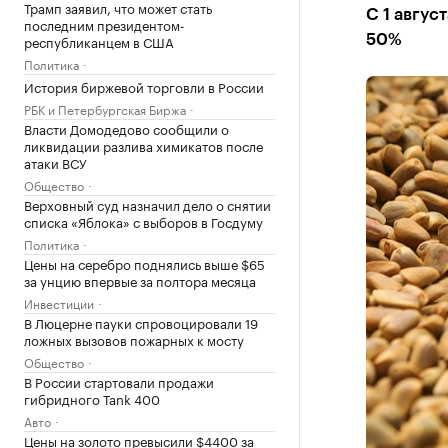
Трамп заявил, что может стать
С 1 авгус
последним президентом-
республиканцем в США
50%
Политика
История биржевой торговли в России
РБК и Петербургская Биржа
Власти Домодедово сообщили о
ликвидации разлива химикатов после
атаки ВСУ
Общество
Верховный суд назначил дело о снятии
списка «Яблока» с выборов в Госдуму
Политика
Цены на серебро поднялись выше $65
за унцию впервые за полтора месяца
Инвестиции
В Люцерне пауки спровоцировали 19
ложных вызовов пожарных к мосту
Общество
В России стартовали продажи
гибридного Tank 400
Авто
Цены на золото превысили $4400 за