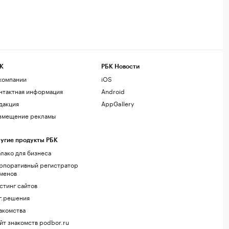
К
РБК Новости
компании
iOS
нтактная информация
Android
дакция
AppGallery
змещение рекламы
угие продукты РБК
лако для бизнеса
рпоративный регистратор
менов
стинг сайтов
г.решения
акомства
йт знакомств podbor.ru