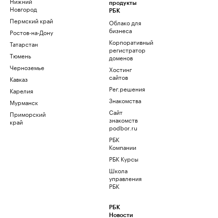
Нижний
продукты
Новгород
РБК
Пермский край
Облако для
бизнеса
Ростов-на-Дону
Корпоративный
Татарстан
регистратор
Тюмень
доменов
Черноземье
Хостинг
сайтов
Кавказ
Рег.решения
Карелия
Знакомства
Мурманск
Сайт
Приморский
знакомств
край
podbor.ru
РБК
Компании
РБК Курсы
Школа
управления
РБК
РБК
Новости