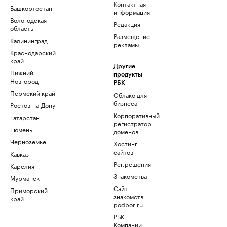
Контактная
Башкортостан
информация
Вологодская
Редакция
область
Размещение
Калининград
рекламы
Краснодарский
край
Другие
Нижний
продукты
Новгород
РБК
Пермский край
Облако для
бизнеса
Ростов-на-Дону
Корпоративный
Татарстан
регистратор
Тюмень
доменов
Черноземье
Хостинг
сайтов
Кавказ
Рег.решения
Карелия
Знакомства
Мурманск
Сайт
Приморский
знакомств
край
podbor.ru
РБК
Компании