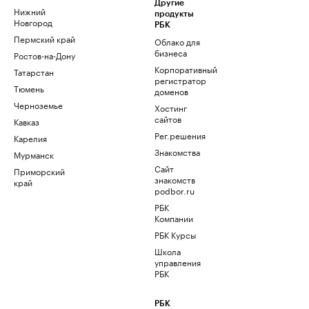
Другие
Нижний
продукты
Новгород
РБК
Пермский край
Облако для
бизнеса
Ростов-на-Дону
Корпоративный
Татарстан
регистратор
Тюмень
доменов
Черноземье
Хостинг
сайтов
Кавказ
Рег.решения
Карелия
Знакомства
Мурманск
Сайт
Приморский
знакомств
край
podbor.ru
РБК
Компании
РБК Курсы
Школа
управления
РБК
РБК