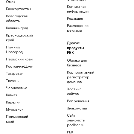
Омск
Контактная
Башкортостан
информация
Вологодская
Редакция
область
Размещение
Калининград
рекламы
Краснодарский
край
Другие
Нижний
продукты
Новгород
РБК
Пермский край
Облако для
бизнеса
Ростов-на-Дону
Корпоративный
Татарстан
регистратор
Тюмень
доменов
Черноземье
Хостинг
сайтов
Кавказ
Рег.решения
Карелия
Знакомства
Мурманск
Сайт
Приморский
знакомств
край
podbor.ru
РБК