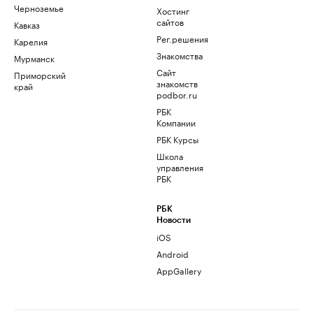
Черноземье
Хостинг
сайтов
Кавказ
Рег.решения
Карелия
Знакомства
Мурманск
Сайт
Приморский
знакомств
край
podbor.ru
РБК
Компании
РБК Курсы
Школа
управления
РБК
РБК
Новости
iOS
Android
AppGallery