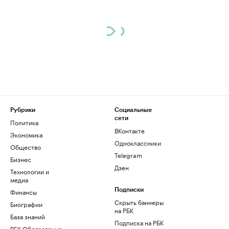
Рубрики
Социальные
сети
Политика
ВКонтакте
Экономика
Одноклассники
Общество
Telegram
Бизнес
Дзен
Технологии и
медиа
Финансы
Подписки
Скрыть баннеры
Биографии
на РБК
База знаний
Подписка на РБК
РБК Образование