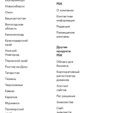
РБК
Новосибирск
О компании
Омск
Контактная
Башкортостан
информация
Вологодская
Редакция
область
Размещение
Калининград
рекламы
Краснодарский
край
Другие
Нижний
продукты
Новгород
РБК
Пермский край
Облако для
бизнеса
Ростов-на-Дону
Корпоративный
Татарстан
регистратор
Тюмень
доменов
Черноземье
Хостинг
сайтов
Кавказ
Рег.решения
Карелия
Знакомства
Мурманск
Сайт
Приморский
знакомств
край