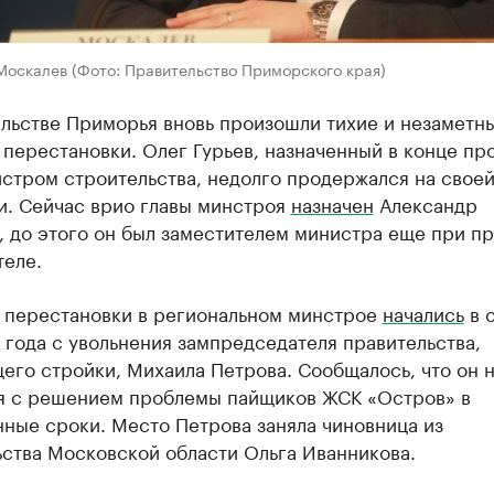
Москалев (Фото: Правительство Приморского края)
ельстве Приморья вновь произошли тихие и незаметн
перестановки. Олег Гурьев, назначенный в конце пр
стром строительства, недолго продержался на свое
и. Сейчас врио главы минстроя
назначен
Александр
, до этого он был заместителем министра еще при п
теле.
 перестановки в региональном минстрое
начались
в 
года с увольнения зампредседателя правительства,
его стройки, Михаила Петрова. Сообщалось, что он 
я с решением проблемы пайщиков ЖСК «Остров» в
ные сроки. Место Петрова заняла чиновница из
ьства Московской области Ольга Иванникова.