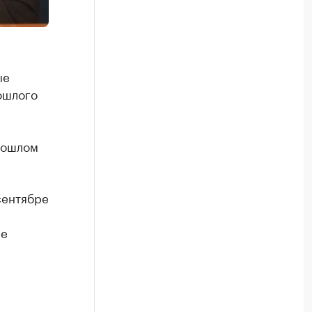
ые
ошлого
й
рошлом
сентябре
не