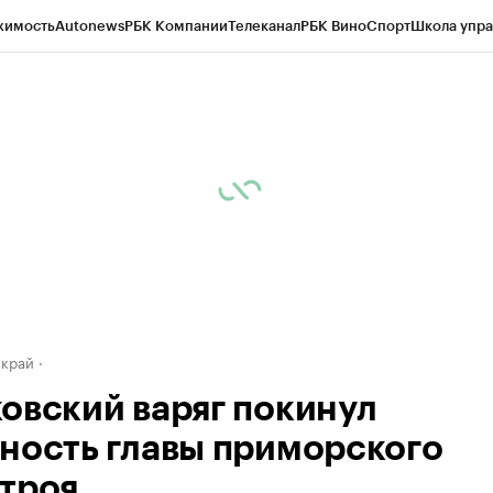
жимость
Autonews
РБК Компании
Телеканал
РБК Вино
Спорт
Школа упра
д
Стиль
Крипто
РБК Бизнес-среда
Дискуссионный клуб
Исследования
К
а контрагентов
Политика
Экономика
Бизнес
Технологии и медиа
Фина
 край
овский варяг покинул
ность главы приморского
троя