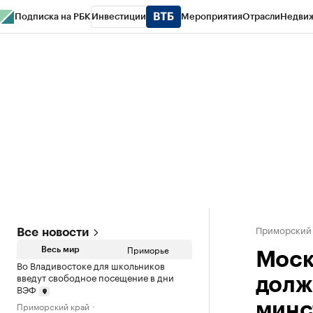
Подписка на РБК
Инвестиции
Мероприятия
Отрасли
Недви
РБК Курсы
РБК Life
Тренды
Визионеры
Национальные проекты
Горо
Газета
Спецпроекты СПб
Конференции СПб
Спецпроекты
Проверк
Приморский
Все новости
Приморье
Весь мир
Моск
Во Владивостоке для школьников
введут свободное посещение в дни
долж
ВЭФ
Приморский край
минс