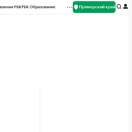
Приморский край
вления РБК
РБК Образование
редитные рейтинги
Франшизы
нсы
Рынок наличной валюты