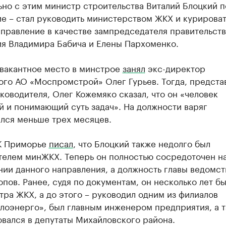
но с этим министр строительства Виталий Блоцкий 
е – стал руководить министерством ЖКХ и курироват
правление в качестве зампредседателя правительств
ия Владимира Бабича и Елены Пархоменко.
 вакантное место в минстрое
занял
экс-директор
ого АО «Моспромстрой» Олег Гурьев. Тогда, предста
ководителя, Олег Кожемяко сказал, что он «человек
 и понимающий суть задач». На должности варяг
лся меньше трех месяцев.
К Приморье
писал
, что Блоцкий также недолго был
телем минЖКХ. Теперь он полностью сосредоточен н
ии данного направления, а должность главы ведомст
пов. Ранее, судя по документам, он несколько лет б
ра ЖКХ, а до этого – руководил одним из филиалов
лоэнерго», был главным инженером предприятия, а 
вался в депутаты Михайловского района.