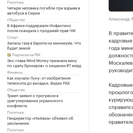
Политика
Четыре человека погибли при взрыве в
автобусе в Сирии
Александр 
Общество
В Африке поддержали Инфантино
после скандала с продажей прав ЧМ
В правит
Спорт
кадровые 
Запасы газа в Европе на минимуме. Что
года мини
будет зимой
должност
Подписка на РБК
Экс-глава Mind Money признала вину
Москалев
по «делу брокеров» о хищении ₽7 млрд
руководи
Финансы
Как изучали Луну: от изобретения
телескопа до высадки. Видео РБК
Кадровые
Общество
прошлого 
Трамп заявил о прогрессе в
курирующ
урегулировании украинского
конфликта
справилс
Политика
обозначен
Гендиректор «ИжАвиа» объявил об
правител
увольнении
Политика