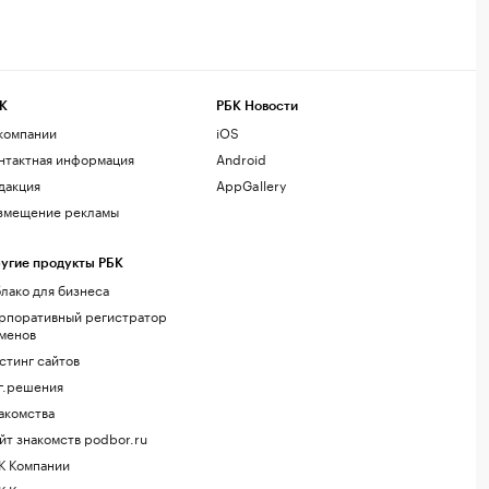
К
РБК Новости
компании
iOS
нтактная информация
Android
дакция
AppGallery
змещение рекламы
угие продукты РБК
лако для бизнеса
рпоративный регистратор
менов
стинг сайтов
г.решения
акомства
йт знакомств podbor.ru
К Компании