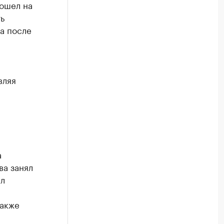
пошел на
ь
а после
вляя
а
ва занял
ыл
также