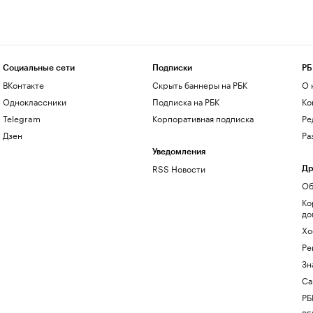
Социальные сети
Подписки
РБ
ВКонтакте
Скрыть баннеры на РБК
О 
Одноклассники
Подписка на РБК
Ко
Telegram
Корпоративная подписка
Ре
Дзен
Ра
Уведомления
RSS Новости
Др
Об
Ко
до
Хо
Ре
Зн
Са
РБ