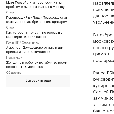
Параллель
Матч Первой лиги перенесли из-за
проблем с вылетом «Сочи» в Москву
повышени
Спорт
данное на
Перешедший в «Лидс» Траффорд стал
увольнен
самым дорогим британским вратарем
Спорт
Как устроены приватные террасы в
В ноябре
квартирах «Серии плюс»
московск
РБК и ПИК Серия плюс
нового ру
Аэропорт Домодедово открыли для
приема и вылета самолетов
грамотный
Политика
продержа
Женщина и ребенок погибли во время
непогоды в Смоленске
Ранее РБ
Общество
руководи
Загрузить еще
курирован
Сергей По
замминист
«Примтеп
баллотиро