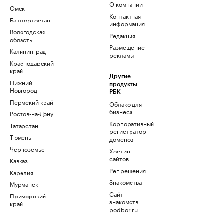
О компании
Омск
Контактная
Башкортостан
информация
Вологодская
Редакция
область
Размещение
Калининград
рекламы
Краснодарский
край
Другие
Нижний
продукты
Новгород
РБК
Пермский край
Облако для
бизнеса
Ростов-на-Дону
Корпоративный
Татарстан
регистратор
Тюмень
доменов
Черноземье
Хостинг
сайтов
Кавказ
Рег.решения
Карелия
Знакомства
Мурманск
Сайт
Приморский
знакомств
край
podbor.ru