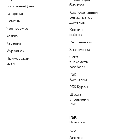
бизнеса
Ростов-на-Дону
Корпоративный
Татарстан
регистратор
Тюмень
доменов
Черноземье
Хостинг
сайтов
Кавказ
Рег.решения
Карелия
Знакомства
Мурманск
Сайт
Приморский
знакомств
край
podbor.ru
РБК
Компании
РБК Курсы
Школа
управления
РБК
РБК
Новости
iOS
Android