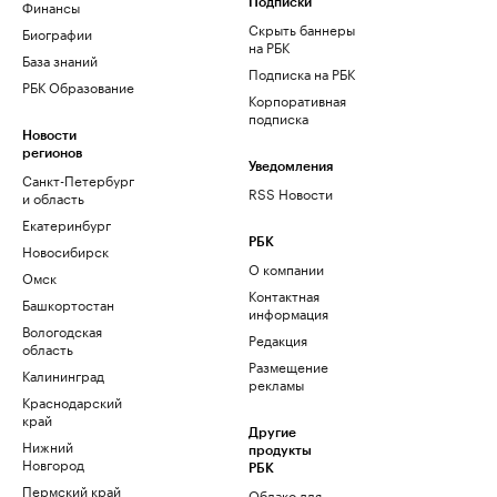
Финансы
Подписки
Скрыть баннеры
Биографии
на РБК
База знаний
Подписка на РБК
РБК Образование
Корпоративная
подписка
Новости
регионов
Уведомления
Санкт-Петербург
RSS Новости
и область
Екатеринбург
РБК
Новосибирск
О компании
Омск
Контактная
Башкортостан
информация
Вологодская
Редакция
область
Размещение
Калининград
рекламы
Краснодарский
край
Другие
Нижний
продукты
Новгород
РБК
Пермский край
Облако для