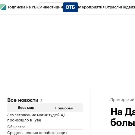
Подписка на РБК
Инвестиции
Мероприятия
Отрасли
Недви
РБК Курсы
РБК Life
Тренды
Визионеры
Национальные проекты
Горо
Газета
Спецпроекты СПб
Конференции СПб
Спецпроекты
Проверк
Приморский
Все новости
Приморье
Весь мир
На Д
Землетрясение магнитудой 4,1
произошло в Туве
боль
Общество
Средняя пенсия неработающих