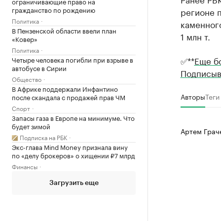
ограничивающие право на
гражданство по рождению
регионе п
Политика
каменного
В Пензенской области ввели план
1 млн т.
«Ковер»
Политика
✅**
Еще б
Четыре человека погибли при взрыве в
автобусе в Сирии
Подписыв
Общество
В Африке поддержали Инфантино
Авторы
Теги
после скандала с продажей прав ЧМ
Спорт
Запасы газа в Европе на минимуме. Что
будет зимой
Артем Грач
Подписка на РБК
Экс-глава Mind Money признала вину
по «делу брокеров» о хищении ₽7 млрд
Финансы
Загрузить еще