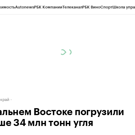
жимость
Autonews
РБК Компании
Телеканал
РБК Вино
Спорт
Школа упра
д
Стиль
Крипто
РБК Бизнес-среда
Дискуссионный клуб
Исследования
К
а контрагентов
Политика
Экономика
Бизнес
Технологии и медиа
Фина
 край
альнем Востоке погрузили
ше 34 млн тонн угля