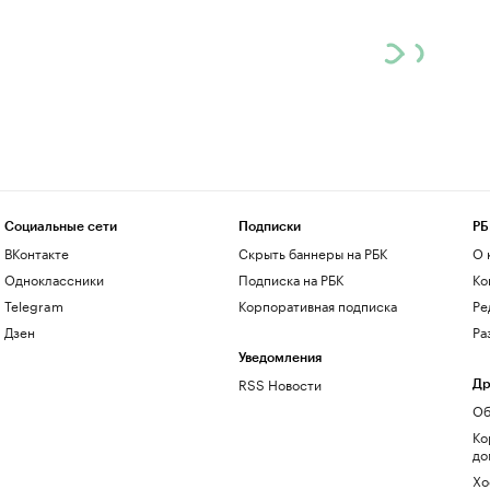
Социальные сети
Подписки
РБ
ВКонтакте
Скрыть баннеры на РБК
О 
Одноклассники
Подписка на РБК
Ко
Telegram
Корпоративная подписка
Ре
Дзен
Ра
Уведомления
RSS Новости
Др
Об
Ко
до
Хо