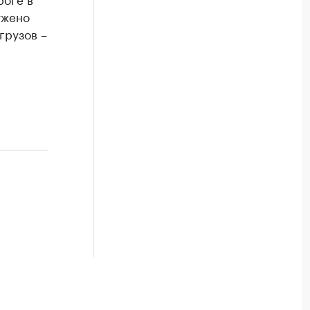
ужено
 грузов –