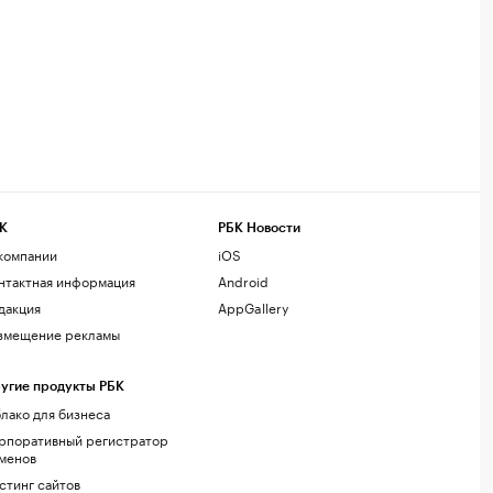
К
РБК Новости
компании
iOS
нтактная информация
Android
дакция
AppGallery
змещение рекламы
угие продукты РБК
лако для бизнеса
рпоративный регистратор
менов
стинг сайтов