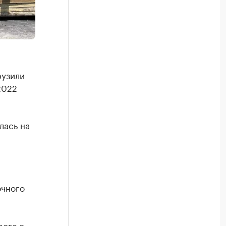
рузили
2022
лась на
очного
роге в