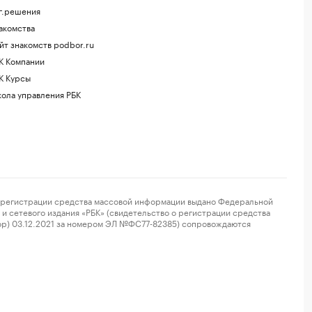
г.решения
акомства
йт знакомств podbor.ru
К Компании
К Курсы
ола управления РБК
регистрации средства массовой информации выдано Федеральной
и сетевого издания «РБК» (свидетельство о регистрации средства
ор) 03.12.2021 за номером ЭЛ №ФС77-82385) сопровождаются