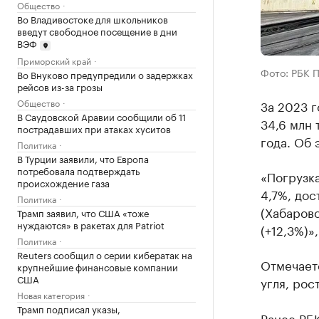
Общество
Во Владивостоке для школьников
введут свободное посещение в дни
ВЭФ
Приморский край
Фото: РБК 
Во Внуково предупредили о задержках
рейсов из-за грозы
Общество
За 2023 
В Саудовской Аравии сообщили об 11
34,6 млн 
пострадавших при атаках хуситов
года. Об
Политика
В Турции заявили, что Европа
потребовала подтверждать
«Погрузка
происхождение газа
4,7%, дос
Политика
(Хабаровс
Трамп заявил, что США «тоже
нуждаются» в ракетах для Patriot
(+12,3%)»
Политика
Reuters сообщил о серии кибератак на
Отмечаетс
крупнейшие финансовые компании
США
угля, рос
Новая категория
Трамп подписал указы,
Ранее РБ