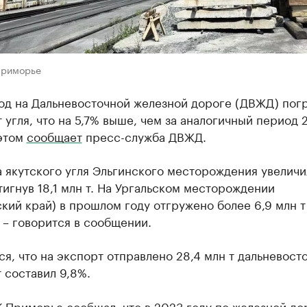
Приморье
год на Дальневосточной железной дороге (ДВЖД) пог
т угля, что на 5,7% выше, чем за аналогичный период 
 этом
сообщает
пресс-служба ДВЖД.
 якутского угля Эльгинского месторождения увеличи
тигнув 18,1 млн т. На Ургальском месторождении
кий край) в прошлом году отгружено более 6,9 млн т
, – говорится в сообщении.
я, что на экспорт отправлено 28,4 млн т дальневост
т составил 9,8%.
К Приморье
сообщал
, что в 2023 году по железной до