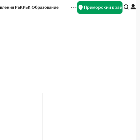
Приморский край
вления РБК
РБК Образование
редитные рейтинги
Франшизы
нсы
Рынок наличной валюты