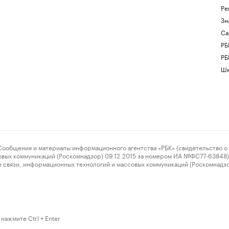
Ре
Зн
Са
РБ
РБ
Шк
ения и материалы информационного агентства «РБК» (свидетельство о 
овых коммуникаций (Роскомнадзор) 09.12.2015 за номером ИА №ФС77-63848) 
 связи, информационных технологий и массовых коммуникаций (Роскомнадз
нажмите Ctrl + Enter