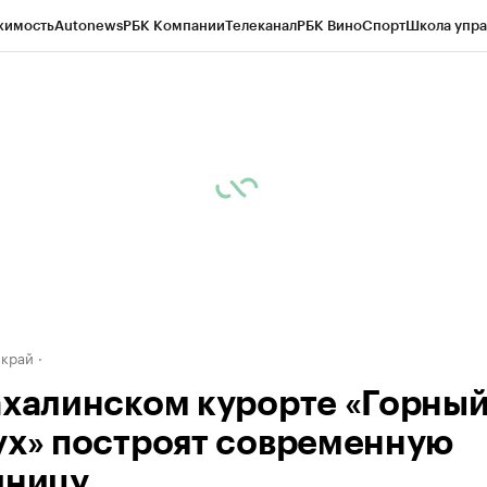
жимость
Autonews
РБК Компании
Телеканал
РБК Вино
Спорт
Школа упра
д
Стиль
Крипто
РБК Бизнес-среда
Дискуссионный клуб
Исследования
К
а контрагентов
Политика
Экономика
Бизнес
Технологии и медиа
Фина
 край
ахалинском курорте «Горны
ух» построят современную
иницу