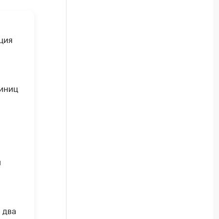
ция
тиниц
и
 два