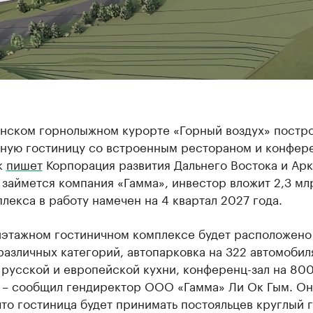
инском горнолыжном курорте «Горный воздух» постр
ную гостиницу со встроенным рестораном и конфер
к
пишет
Корпорация развития Дальнего Востока и Арк
займется компания «Гамма», инвестор вложит 2,3 мл
лекса в работу намечен на 4 квартал 2027 года.
иэтажном гостиничном комплексе будет расположено
азличных категорий, автопарковка на 322 автомобил
 русской и европейской кухни, конференц-зал на 80
 ­– сообщил гендиректор ООО «Гамма» Ли Ок Гым. Он
что гостиница будет принимать постояльцев круглый г