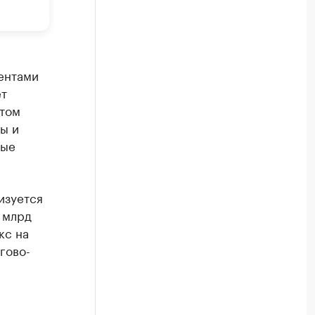
ентами
ет
 том
ы и
ные
изуется
 млрд
кс на
гово-