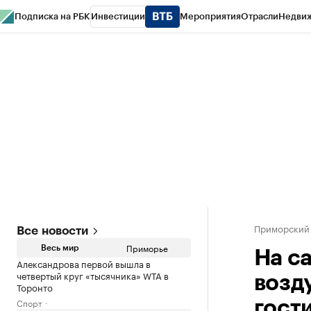
Подписка на РБК
Инвестиции
Мероприятия
Отрасли
Недви
РБК Курсы
РБК Life
Тренды
Визионеры
Национальные проекты
Горо
Газета
Спецпроекты СПб
Конференции СПб
Спецпроекты
Проверк
Приморский
Все новости
Приморье
Весь мир
На с
Александрова первой вышла в
четвертый круг «тысячника» WTA в
возд
Торонто
Спорт
гост