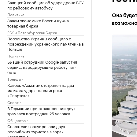
Балицкий сообщил об ударе дрона ВСУ
по рейсовому автобусу
Политика
Она буде
Зачем экономике России нужна
возможно
товарная биржа
РБК и Петербургская Биржа
Посольство Украины сообщило о
повреждении украинского памятника в
Польше
Политика
Бывший сотрудник Google запустил
сервис, пародирующий работу чат-
бота
Тренды
Хавбек «Ахмата» отстранен на два
матча за удар локтем игрока
«Спартака»
Спорт
В Германии при столкновении двух
трамваев пострадали 25 человек
Общество
Спасатели эвакуировали двух
российских туристов в горах
Казахстана