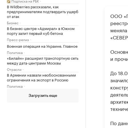
Подписка на РБК
В Wildberries рассказали, как
предпринимателям подтвердить ущерб
ООО «Г
от атак
реестр
Бизнес
В бизнес-центре «Адмирал» в Южном
меняла
порту залит первый куб бетона
«СЕВЕР
Пресс-релиз
Военная операция на Украине. Главное
Основн
Политика
и проч
«Билайн» расширил транспортную сеть
между дата-центрами Москвы
Отрасли
До 18.
В Армении назвали необоснованными
значил
ограничения на экспорт в Россию
Политика
констр
деятел
Загрузить еще
архите
техниче
По дан