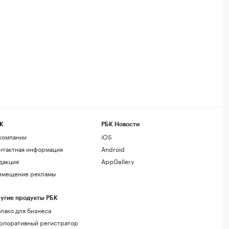
К
РБК Новости
компании
iOS
нтактная информация
Android
дакция
AppGallery
змещение рекламы
угие продукты РБК
лако для бизнеса
рпоративный регистратор