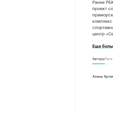
Ранее РБ
проект с
приморск
комплекс 
спортивн
центр «Са
Еще боль
Авторы
Теги
Алина Арте