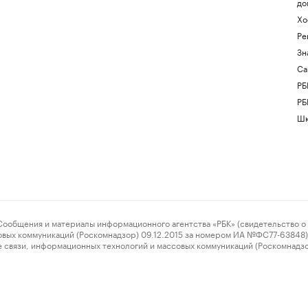
до
Хо
Ре
Зн
Са
РБ
РБ
Шк
ения и материалы информационного агентства «РБК» (свидетельство о 
овых коммуникаций (Роскомнадзор) 09.12.2015 за номером ИА №ФС77-63848) 
 связи, информационных технологий и массовых коммуникаций (Роскомнадз