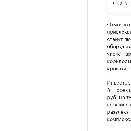
года у 
Отмечает
привлекат
станут лю
оборудова
числе па
коридоры
кровати,
Инвестор 
31 проект
руб. На 
вершине г
развлекат
комплекс