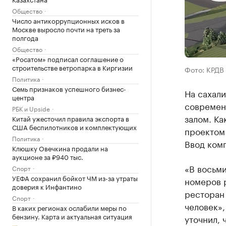
Общество
Число антикоррупционных исков в
Москве выросло почти на треть за
полгода
Общество
«Росатом» подписал соглашение о
строительстве ветропарка в Киргизии
Фото: КРДВ
Политика
Семь признаков успешного бизнес-
На сахал
центра
современ
РБК и Upside
залом. Ка
Китай ужесточил правила экспорта в
США беспилотников и комплектующих
проектом 
Политика
Ввод комп
Клюшку Овечкина продали на
аукционе за ₽940 тыс.
«В восьм
Спорт
УЕФА сохранил бойкот ЧМ из-за утраты
номеров р
доверия к Инфантино
ресторан
Спорт
человек»,
В каких регионах ослабили меры по
бензину. Карта и актуальная ситуация
уточнил, 