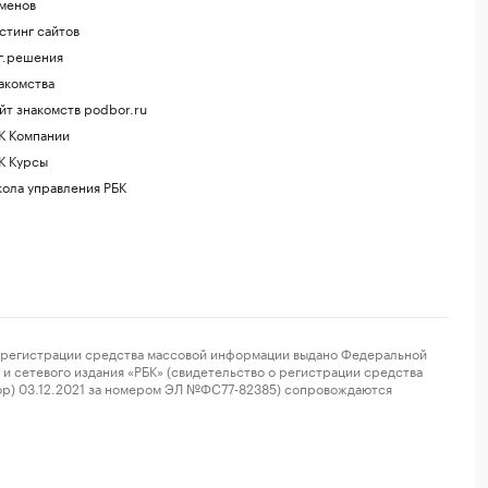
менов
стинг сайтов
г.решения
акомства
йт знакомств podbor.ru
К Компании
К Курсы
ола управления РБК
регистрации средства массовой информации выдано Федеральной
и сетевого издания «РБК» (свидетельство о регистрации средства
ор) 03.12.2021 за номером ЭЛ №ФС77-82385) сопровождаются