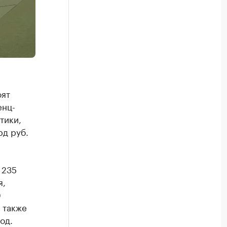
оят
енц-
тики,
рд руб.
 235
я,
0
 также
од.