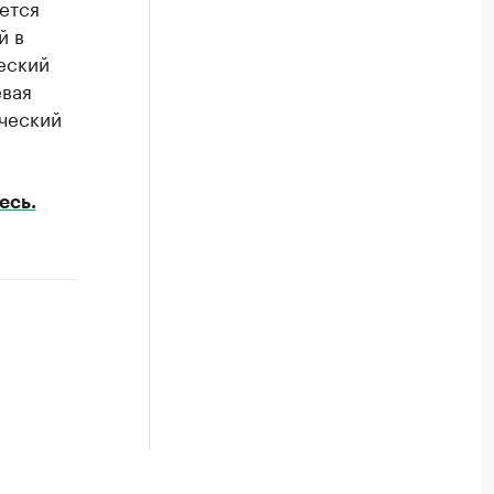
ется
й в
еский
евая
ческий
есь.