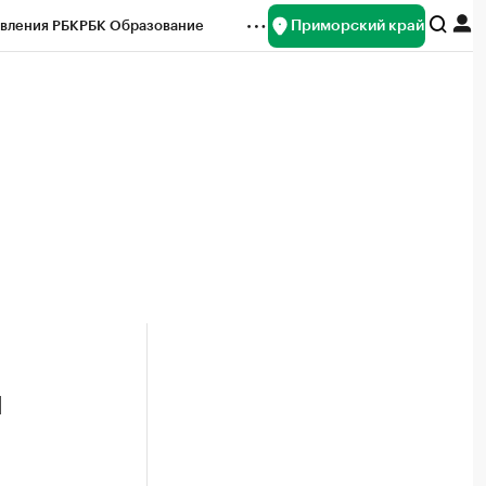
Приморский край
вления РБК
РБК Образование
редитные рейтинги
Франшизы
нсы
Рынок наличной валюты
й