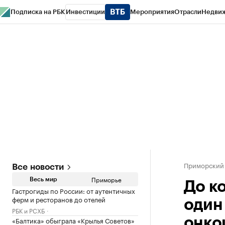
Подписка на РБК
Инвестиции
Мероприятия
Отрасли
Недви
РБК Курсы
РБК Life
Тренды
Визионеры
Национальные проекты
Горо
Газета
Спецпроекты СПб
Конференции СПб
Спецпроекты
Проверк
Приморский
Все новости
Приморье
Весь мир
До к
Гастрогиды по России: от аутентичных
ферм и ресторанов до отелей
один
РБК и РСХБ
«Балтика» обыграла «Крылья Советов»
онко