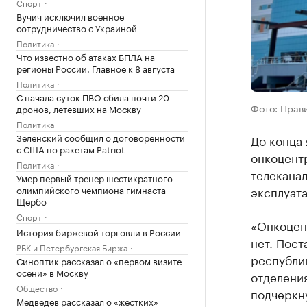
Спорт
Вучич исключил военное
сотрудничество с Украиной
Политика
Что известно об атаках БПЛА на
регионы России. Главное к 8 августа
Политика
С начала суток ПВО сбила почти 20
Фото: Прави
дронов, летевших на Москву
Политика
Зеленский сообщил о договоренности
До конца 
с США по ракетам Patriot
онкоцент
Политика
телеканал
Умер первый тренер шестикратного
олимпийского чемпиона гимнаста
эксплуата
Щербо
Спорт
«Онкоцент
История биржевой торговли в России
нет. Пос
РБК и Петербургская Биржа
республи
Синоптик рассказал о «первом визите
осени» в Москву
отделения
Общество
подчеркну
Медведев рассказал о «жестких»