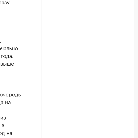
разу
ц
ачально
года.
свыше
 очередь
да на
из
 в
рд на