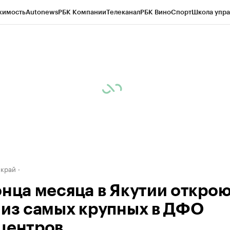
жимость
Autonews
РБК Компании
Телеканал
РБК Вино
Спорт
Школа упра
д
Стиль
Крипто
РБК Бизнес-среда
Дискуссионный клуб
Исследования
К
а контрагентов
Политика
Экономика
Бизнес
Технологии и медиа
Фина
 край
онца месяца в Якутии откро
 из самых крупных в ДФО
центров