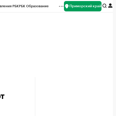
Приморский край
вления РБК
РБК Образование
редитные рейтинги
Франшизы
нсы
Рынок наличной валюты
ют