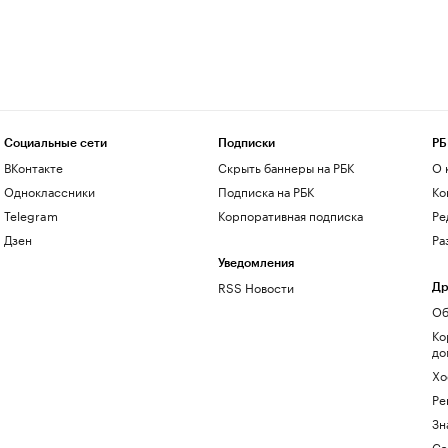
Социальные сети
Подписки
РБ
ВКонтакте
Скрыть баннеры на РБК
О 
Одноклассники
Подписка на РБК
Ко
Telegram
Корпоративная подписка
Ре
Дзен
Ра
Уведомления
RSS Новости
Др
Об
Ко
до
Хо
Ре
Зн
Са