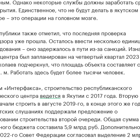
ным. Однако некоторые службы должны заработать с
рытия. Единственное, что не будут делать в якутском
е – это операции на головном мозге.
публики также отметил, что последняя проверка
дзора уже прошла. Осталось ввести несколько едини
ования – оно задержалось в пути из-за санкций. Изн
центра был запланирован на четвертый квартал 2023 
олаев подчеркнул, что площадь объекта составляет 
в. м. Работать здесь будет более тысячи человек.
м «Интерфакса», строительство республиканского
ческого центра
ведется
в Якутии с 2017 года. Вторую
ачали строить в августе 2019-го, в конце этого же го
тских слушаниях поддержали предложение о
овании строительства второй очереди. Общая сумма 
ого бюджета составила 5,9 млрд руб. Дополнительно
2022-го Совет Федерации согласовал выделение 2 мл