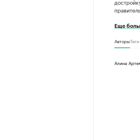
достройку
правитель
Еще боль
Авторы
Теги
Алина Арте