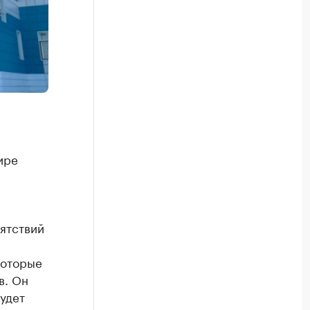
ире
пятствий
которые
в. Он
удет