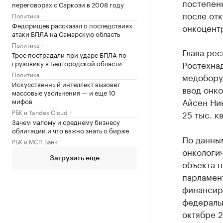
постепен
переговорах с Саркози в 2008 году
после отк
Политика
Федорищев рассказал о последствиях
онкоцентр
атаки БПЛА на Самарскую область
Политика
Глава рес
Трое пострадали при ударе БПЛА по
грузовику в Белгородской области
Ростехна
Политика
медоборуд
Искусственный интеллект вызовет
ввод онко
массовые увольнения — и еще 10
Айсен Ник
мифов
РБК и Yandex Cloud
25 тыс. к
Зачем малому и среднему бизнесу
облигации и что важно знать о бирже
По данны
РБК и МСП Банк
онкологи
Загрузить еще
объекта н
парламен
финансир
федеральн
октябре 