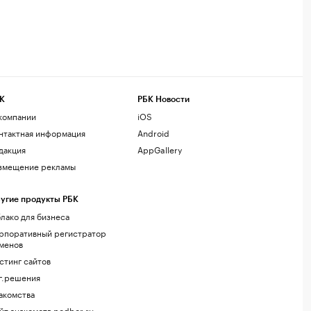
К
РБК Новости
компании
iOS
нтактная информация
Android
дакция
AppGallery
змещение рекламы
угие продукты РБК
лако для бизнеса
рпоративный регистратор
менов
стинг сайтов
г.решения
акомства
йт знакомств podbor.ru