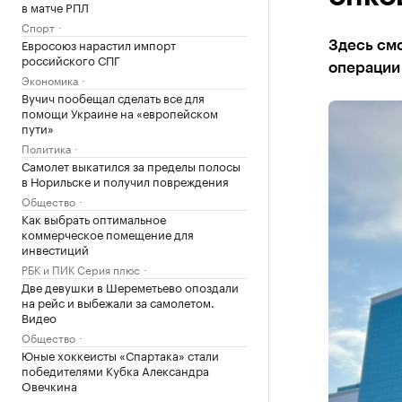
в матче РПЛ
Спорт
Евросоюз нарастил импорт
Здесь смо
российского СПГ
операции
Экономика
Вучич пообещал сделать все для
помощи Украине на «европейском
пути»
Политика
Самолет выкатился за пределы полосы
в Норильске и получил повреждения
Общество
Как выбрать оптимальное
коммерческое помещение для
инвестиций
РБК и ПИК Серия плюс
Две девушки в Шереметьево опоздали
на рейс и выбежали за самолетом.
Видео
Общество
Юные хоккеисты «Спартака» стали
победителями Кубка Александра
Овечкина