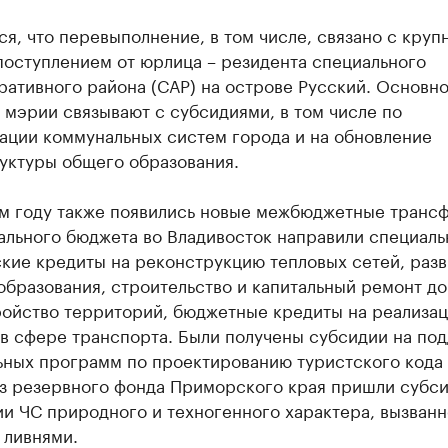
я, что перевыполнение, в том числе, связано с круп
поступлением от юрлица – резидента специального
ативного района (САР) на острове Русский. Основно
 мэрии связывают с субсидиями, в том числе по
ации коммунальных систем города и на обновление
уктуры общего образования.
м году также появились новые межбюджетные транс
ального бюджета во Владивосток направили специал
кие кредиты на реконструкцию тепловых сетей, разв
образования, строительство и капитальный ремонт до
ройство территорий, бюджетные кредиты на реализа
 в сфере транспорта. Были получены субсидии на по
ьных программ по проектированию туристского кода
Из резервного фонда Приморского края пришли субси
и ЧС природного и техногенного характера, вызванн
 ливнями.