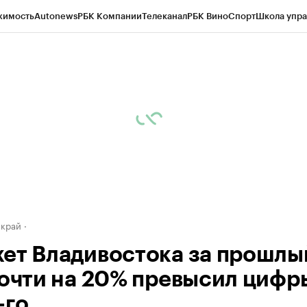
жимость
Autonews
РБК Компании
Телеканал
РБК Вино
Спорт
Школа упра
д
Стиль
Крипто
РБК Бизнес-среда
Дискуссионный клуб
Исследования
К
а контрагентов
Политика
Экономика
Бизнес
Технологии и медиа
Фина
 край
ет Владивостока за прошлы
почти на 20% превысил цифр
-го