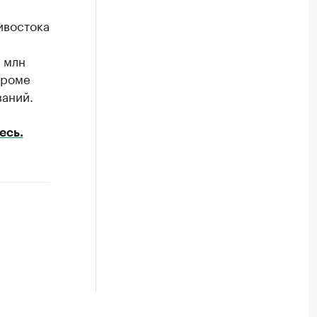
дивостока
 млн
Кроме
аний.
есь.