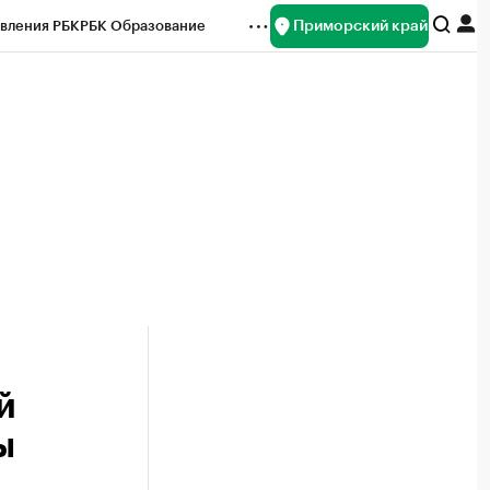
Приморский край
вления РБК
РБК Образование
редитные рейтинги
Франшизы
нсы
Рынок наличной валюты
й
ы