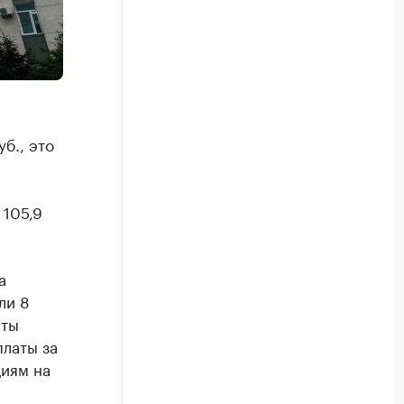
б., это
 105,9
а
ли 8
сты
платы за
циям на