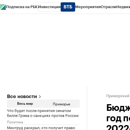
Подписка на РБК
Инвестиции
Мероприятия
Отрасли
Недви
РБК Курсы
РБК Life
Тренды
Визионеры
Национальные проекты
Горо
Газета
Спецпроекты СПб
Конференции СПб
Спецпроекты
Проверк
Приморский
Все новости
Приморье
Весь мир
Бюдж
Что будет после принятия сенатом
билля Грэма о санкциях против России
год 
Политика
Минтруд раскрыл, кто получит право
2022