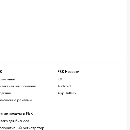
К
РБК Новости
компании
iOS
нтактная информация
Android
дакция
AppGallery
змещение рекламы
угие продукты РБК
лако для бизнеса
рпоративный регистратор