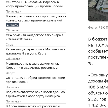
Сенатор США назвал «выстрелом в
ногу» проект санкций против России
Политика
В вузах рассказали, как прошла одна из
«самых жарких» приемных кампаний
РАДИО
Фото: РБК 
Общество
СКА обменял канадского легионера в
В бюджет 
«Салават Юлаев»
на 118,7 
Спорт
Какие улицы перекроют в Москве из-за
сообщает
триатлона 8 августа. Карта
поступлен
Общество
%.
Мельникова назвала мерзким отказ
Хорватии в выдаче виз россиянам
Спорт
«Основную
Сенат США одобрил «адские» санкции
доходы фи
против России
108,6 млн
Политика
Водитель автобуса сбил ногой дрон со
объясняют
взрывчаткой в аэропорту Лейпцига
2023 год 
Политика
114,2 %»,
В Аргентине массажист рассказал о