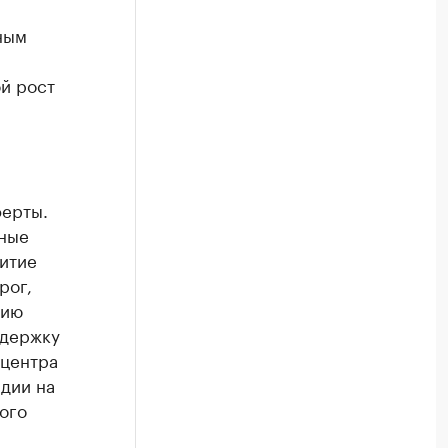
ным
й рост
ферты.
ьные
итие
рог,
цию
ддержку
 центра
дии на
ого