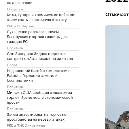
на две пенсии
Общество
Киты, тундра и космические пейзажи:
Отмечаетс
зачем ехать в восточную Арктику
РБК и УК Первая
Лукашенко рассказал, зачем
Белоруссия открыла границы для
граждан ЕС
Политика
Сын Зинедина Зидана подписал
контракт с «Леганесом» на один год
Спорт
Над военной базой с комплексами
Patriot в Германии заметили
беспилотники
Политика
Минфин США сообщил о «взятом за
горло» Иране после экономической
ярости
Политика
Зачем инвестировать в торговые
пространства на первых этажах
РБК и ПИК Серия плюс