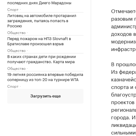
последних днях Диего Марадоны
Спорт
Отмечаетс
Литовец на автомобиле протаранил
разовым 
заграждения, пытаясь попасть в
администр
Россию
Общество
доходов в
Перед пожаром на НПЗ Slovnaft в
модерниз
Братиславе произошел взрыв
инфрастр
Общество
В каких странах дети при рождении
получают гражданство. Карта мира
В прошло
Общество
Из федер
19-летняя россиянка впервые победила
казначейс
соперницу из топ-20 на турнире WTA
спорта и 
Спорт
благоуст
Загрузить еще
проектов
регионал
города. 
ликвидаци
сильными