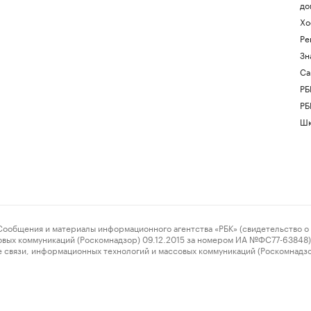
до
Хо
Ре
Зн
Са
РБ
РБ
Шк
ения и материалы информационного агентства «РБК» (свидетельство о 
овых коммуникаций (Роскомнадзор) 09.12.2015 за номером ИА №ФС77-63848) 
 связи, информационных технологий и массовых коммуникаций (Роскомнадз