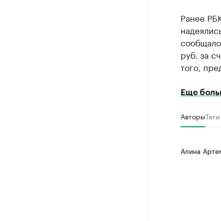
Ранее РБ
надеялись
сообщалос
руб. за 
того, пр
Еще боль
Авторы
Теги
Алина Арте