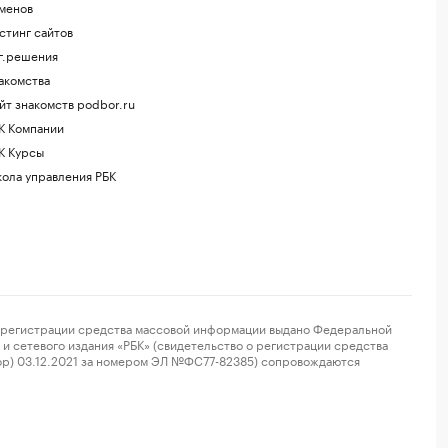
менов
стинг сайтов
г.решения
акомства
йт знакомств podbor.ru
К Компании
К Курсы
ола управления РБК
регистрации средства массовой информации выдано Федеральной
и сетевого издания «РБК» (свидетельство о регистрации средства
ор) 03.12.2021 за номером ЭЛ №ФС77-82385) сопровождаются