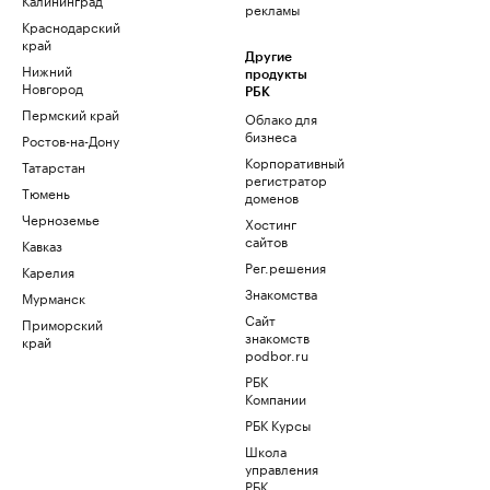
рекламы
Краснодарский
край
Другие
Нижний
продукты
Новгород
РБК
Пермский край
Облако для
бизнеса
Ростов-на-Дону
Корпоративный
Татарстан
регистратор
Тюмень
доменов
Черноземье
Хостинг
сайтов
Кавказ
Рег.решения
Карелия
Знакомства
Мурманск
Сайт
Приморский
знакомств
край
podbor.ru
РБК
Компании
РБК Курсы
Школа
управления
РБК