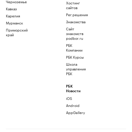
Черноземье
Хостинг
сайтов
Кавказ
Рег.решения
Карелия
Знакомства
Мурманск
Сайт
Приморский
знакомств
край
podbor.ru
РБК
Компании
РБК Курсы
Школа
управления
РБК
РБК
Новости
iOS
Android
AppGallery