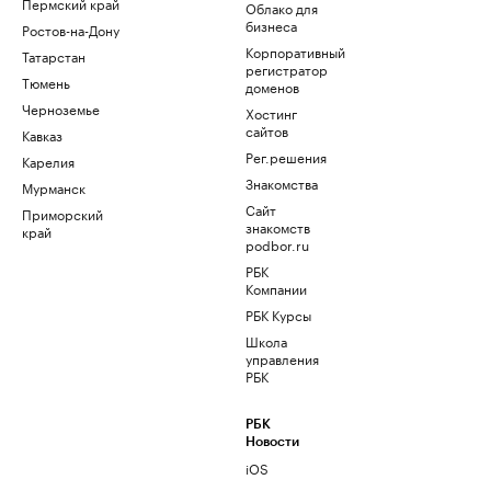
Пермский край
Облако для
бизнеса
Ростов-на-Дону
Корпоративный
Татарстан
регистратор
Тюмень
доменов
Черноземье
Хостинг
сайтов
Кавказ
Рег.решения
Карелия
Знакомства
Мурманск
Сайт
Приморский
знакомств
край
podbor.ru
РБК
Компании
РБК Курсы
Школа
управления
РБК
РБК
Новости
iOS