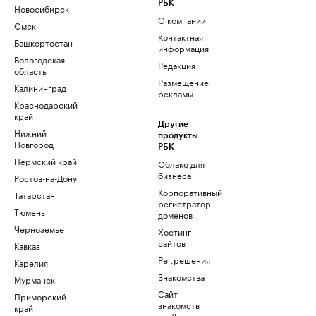
РБК
Новосибирск
О компании
Омск
Контактная
Башкортостан
информация
Вологодская
Редакция
область
Размещение
Калининград
рекламы
Краснодарский
край
Другие
Нижний
продукты
Новгород
РБК
Пермский край
Облако для
бизнеса
Ростов-на-Дону
Корпоративный
Татарстан
регистратор
Тюмень
доменов
Черноземье
Хостинг
сайтов
Кавказ
Рег.решения
Карелия
Знакомства
Мурманск
Сайт
Приморский
знакомств
край
podbor.ru