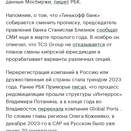
данные Мосбиржи,
пишет
РБК.
Напомним, о том, что «Тинькофф банк»
собирается сменить прописку, председатель
правления банка Станислав Близнюк
сообщал
СМИ еще в марте прошлого года. В ноябре он
отмечал, что TCS Group не
отказывается
от
планов смены кипрской юрисдикции и
прорабатывает варианты различных опций.
Перерегистрация компаний в Россию или
дружественные ей страны стала трендом 2023
года. Ранее РБК Приморье
писал
, что процесс
редомициляции прошли структуры «Интеррос»
Владимира Потанина, а в конце года во
Владивосток
переехала
компания Global Ports .
По словам главы региона Олега Кожемяко, в
декабре 2023-го в САР на Русском было уже
около 70 резидентов.