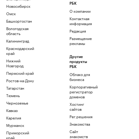
РБК
Новосибирск
О компании
Омск
Контактная
Башкортостан
информация
Вологодская
Редакция
область
Размещение
Калининград
рекламы
Краснодарский
край
Другие
Нижний
продукты
Новгород
РБК
Пермский край
Облако для
бизнеса
Ростов-на-Дону
Корпоративный
Татарстан
регистратор
Тюмень
доменов
Черноземье
Хостинг
сайтов
Кавказ
Рег.решения
Карелия
Знакомства
Мурманск
Сайт
Приморский
знакомств
край