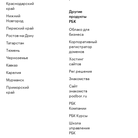
Краснодарский
край
Другие
Нижний
продукты
Новгород
РБК
Пермский край
Облако для
бизнеса
Ростов-на-Дону
Корпоративный
Татарстан
регистратор
Тюмень
доменов
Черноземье
Хостинг
сайтов
Кавказ
Рег.решения
Карелия
Знакомства
Мурманск
Сайт
Приморский
знакомств
край
podbor.ru
РБК
Компании
РБК Курсы
Школа
управления
РБК