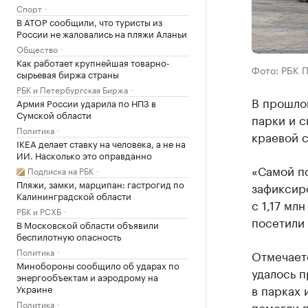
Спорт
В АТОР сообщили, что туристы из
России не жаловались на пляжи Аланьи
Общество
Как работает крупнейшая товарно-
Фото: РБК 
сырьевая биржа страны
РБК и Петербургская Биржа
В прошлом
Армия России ударила по НПЗ в
Сумской области
парки и с
Политика
краевой 
IKEA делает ставку на человека, а не на
ИИ. Насколько это оправданно
«Самой п
Подписка на РБК
Пляжи, замки, марципан: гастрогид по
зафиксир
Калининградской области
с 1,17 мл
РБК и РСХБ
посетили 
В Московской области объявили
беспилотную опасность
Политика
Отмечает
Минобороны сообщило об ударах по
удалось 
энергообъектам и аэродрому на
в парках 
Украине
Политика
помогли 