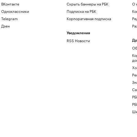
ВКонтакте
Скрыть баннеры на РБК
О 
Одноклассники
Подписка на РБК
Ко
Telegram
Корпоративная подписка
Ре
Дзен
Ра
Уведомления
RSS Новости
Др
Об
Ко
до
Хо
Ре
Зн
Са
РБ
РБ
Шк