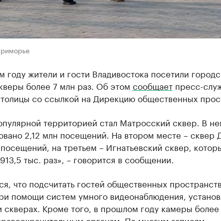
Приморье
 году жители и гости Владивостока посетили город
кверы более 7 млн раз. Об этом
сообщает
пресс-слу
столицы со ссылкой на Дирекцию общественных прос
опулярной территорией стал Матросский сквер. В не
овано 2,12 млн посещений. На втором месте – сквер
н посещений, на третьем – Игнатьевский сквер, котор
913,5 тыс. раз», – говорится в сообщении.
ся, что подсчитать гостей общественных пространст
при помощи систем умного видеонаблюдения, устано
и скверах. Кроме того, в прошлом году камеры более
правоохранительным органам. По многим записям