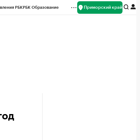
Приморский край
вления РБК
РБК Образование
редитные рейтинги
Франшизы
нсы
Рынок наличной валюты
год