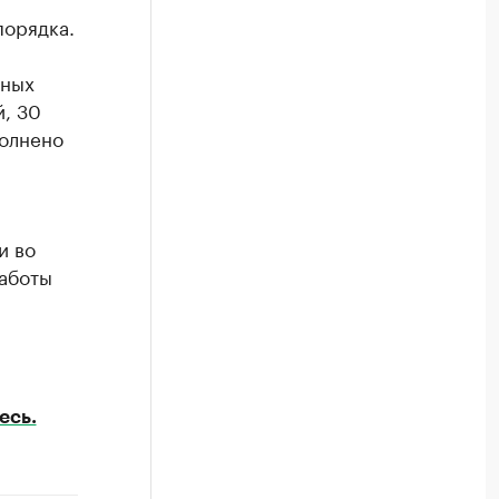
порядка.
нных
, 30
полнено
и во
Работы
есь.