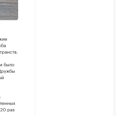
ские
жба
транств.
м было
 Дружбы
ый
в
вленных
 20 раз