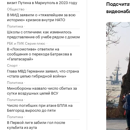
визит Путина в Мариуполь в 2023 году
Подсчита
Общество
видеонаб
В МИД заявили о «тяжелейшем за всю
историю» кризисе внутри НАТО
Политика
Школы с отличием: как изменилось
представление об учебе рядом с домом
РБК и ПИК Серия плюс
В «Локомотиве» ответили на
сообщения о переходе Батракова в
«Галатасарай»
Спорт
Глава МВД Германии заявил, что страна
«стала целью гибридной войны»
Политика
Минобороны назвало число сбитых за
сутки воздушных целей ВСУ
Политика
Число погибших при атаке БПЛА на
Белгород выросло до пяти
Политика
В Первой лиге забили гол после
кульбита из аута