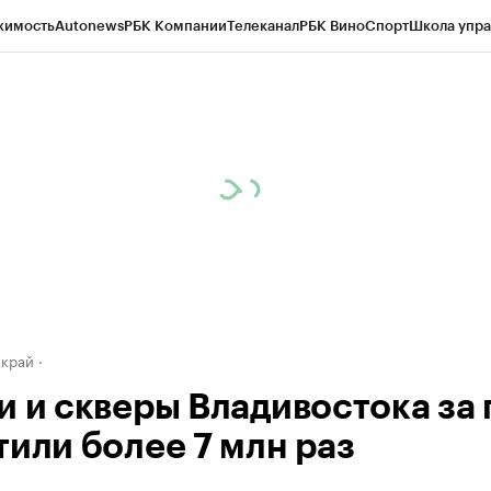
жимость
Autonews
РБК Компании
Телеканал
РБК Вино
Спорт
Школа упра
д
Стиль
Крипто
РБК Бизнес-среда
Дискуссионный клуб
Исследования
К
а контрагентов
Политика
Экономика
Бизнес
Технологии и медиа
Фина
 край
и и скверы Владивостока за 
тили более 7 млн раз