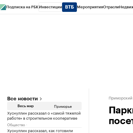
Подписка на РБК
Инвестиции
Мероприятия
Отрасли
Недви
РБК Курсы
РБК Life
Тренды
Визионеры
Национальные проекты
Горо
Газета
Спецпроекты СПб
Конференции СПб
Спецпроекты
Проверк
Приморский
Все новости
Приморье
Весь мир
Парк
Хуснуллин рассказал о «самой тяжелой
работе» в строительном кооперативе
посе
Общество
Хуснуллин рассказал, как готовили