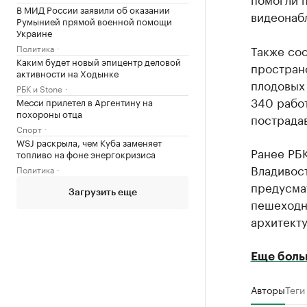
В МИД России заявили об оказании
видеонаб
Румынией прямой военной помощи
Украине
Политика
Также со
Каким будет новый эпицентр деловой
пространс
активности на Ходынке
плодовых 
РБК и Stone
340 работ
Месси прилетел в Аргентину на
похороны отца
пострадав
Спорт
WSJ раскрыла, чем Куба заменяет
Ранее РБ
топливо на фоне энергокризиса
Владивост
Политика
предусма
Загрузить еще
пешеходн
архитект
Еще боль
Авторы
Теги