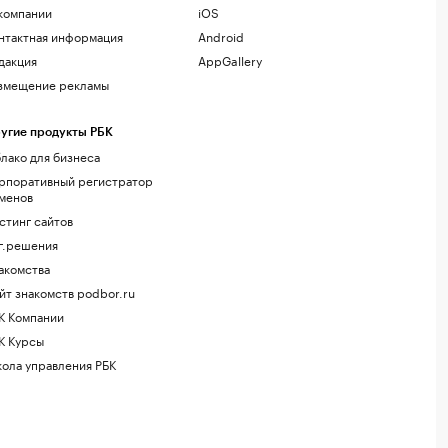
компании
iOS
нтактная информация
Android
дакция
AppGallery
змещение рекламы
угие продукты РБК
лако для бизнеса
рпоративный регистратор
менов
стинг сайтов
г.решения
акомства
йт знакомств podbor.ru
К Компании
К Курсы
ола управления РБК