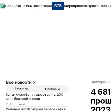
Подписка на РБК
Инвестиции
Мероприятия
Отрасли
Недви
РБК Курсы
РБК Life
Тренды
Визионеры
Национальные проекты
Горо
Газета
Спецпроекты СПб
Конференции СПб
Спецпроекты
Проверк
Приморский
Все новости
Приморье
Весь мир
4 68
Зачем смартфону телеобъектив, 200
Мп и большой сенсор
прош
РБК и Huawei
Резидент АЗРФ откроет первое кафе в
2023