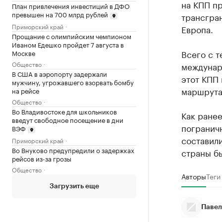
на КПП п
План привлечения инвестиций в ДФО
превышен на 700 млрд рублей
трансгра
Приморский край
Европа.
Прощание с олимпийским чемпионом
Иваном Едешко пройдет 7 августа в
Всего с т
Москве
Общество
междунар
В США в аэропорту задержали
этот КПП 
мужчину, угрожавшего взорвать бомбу
маршрута
на рейсе
Общество
Во Владивостоке для школьников
Как ране
введут свободное посещение в дни
пограничн
ВЭФ
составили
Приморский край
Во Внуково предупредили о задержках
страны бы
рейсов из-за грозы
Общество
Авторы
Теги
Загрузить еще
Павел