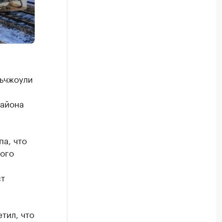
ньчжоули
района
па, что
ого
ст
тил, что