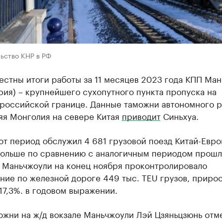
ьство КНР в РФ
естны итоги работы за 11 месяцев 2023 года КПП Ма
ия) – крупнейшего сухопутного пункта пропуска на
-российской границе. Данные таможни автономного 
яя Монголия на севере Китая
приводит
Синьхуа.
от период обслужил 4 681 грузовой поезд Китай-Евро
 больше по сравнению с аналогичным периодом прошл
П Маньчжоули на конец ноября проконтролировало
ие по железной дороге 449 тыс. TEU грузов, приро
17,3%. в годовом выражении.
ожни на ж/д вокзале Маньчжоули Лэй Цзяньцзюнь отме