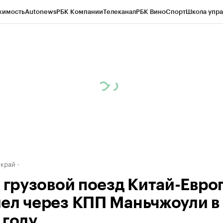
жимость
Autonews
РБК Компании
Телеканал
РБК Вино
Спорт
Школа упра
д
Стиль
Крипто
РБК Бизнес-среда
Дискуссионный клуб
Исследования
К
а контрагентов
Политика
Экономика
Бизнес
Технологии и медиа
Фина
 край
1 грузовой поезд Китай-Евро
ел через КПП Маньчжоули в
 году