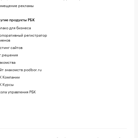
змещение рекламы
угие продукты РБК
лако для бизнеса
рпоративный регистратор
менов
стинг сайтов
г.решения
акомства
йт знакомств podbor.ru
К Компании
К Курсы
ола управления РБК