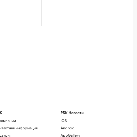
К
РБК Новости
компании
iOS
нтактная информация
Android
дакция
AppGallery