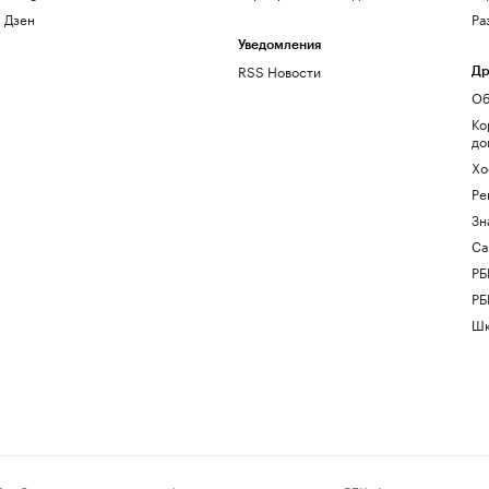
Дзен
Ра
Уведомления
RSS Новости
Др
Об
Ко
до
Хо
Ре
Зн
Са
РБ
РБ
Шк