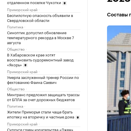
отдаленном поселке Чукотки
Приморский край
Беспилотную опасность объявили в
Составы п
Свердловской области
Политика
Синоптик допустил обновление
температурного рекорда в Москве 7
августа
Общество
В Хабаровском крае хотят
восстановить судоремонтный завод
«Якорь»
Приморский край
Умерла заслуженный тренер России по
фехтованию Фаина Саевич
Общество
Минтранс предложил защищать трассы
от БПЛА за счет дорожных бюджетов
Политика
Жители Приморья стали чаще брать
ипотеку на вторичку и частные дома
Приморский край
Супруге главы издательства «Джем»