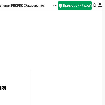
Приморский край
вления РБК
РБК Образование
редитные рейтинги
Франшизы
нсы
Рынок наличной валюты
па