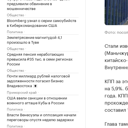
предъявили обвинение в
мошенничестве
Общество
Bloomberg узнал о серии самоубийств
в Киберкомандовании США
Политика
Фото: посол
Землетрясение магнитудой 4,1
произошло в Туве
Стали изв
Общество
(Маньчжур
Средняя пенсия неработающих
превысила ₽35 тыс. в семи регионах
китайско
России
Внутренн
Общество
Почти миллиард рублей налоговой
КПП за эт
задолженности погасил бизнес
Владивостока
на 5,9%.
Приморский край
года. КП
США ввели санкции в отношении
прохожден
военного атташе Кубы в России
составил 
Политика
Власти Венесуэлы и оппозиция начали
переговоры спустя неделю задержки
Глава там
Политика