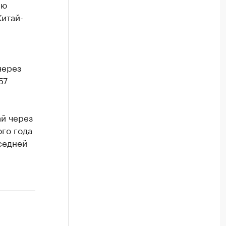
ию
итай-
через
57
й через
ого года
оседней