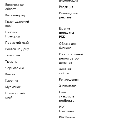
Вологодская
Редакция
область
Размещение
Калининград
рекламы
Краснодарский
край
Другие
Нижний
продукты
Новгород
РБК
Пермский край
Облако для
бизнеса
Ростов-на-Дону
Корпоративный
Татарстан
регистратор
Тюмень
доменов
Черноземье
Хостинг
сайтов
Кавказ
Рег.решения
Карелия
Знакомства
Мурманск
Сайт
Приморский
знакомств
край
podbor.ru
РБК
Компании
РБК Курсы